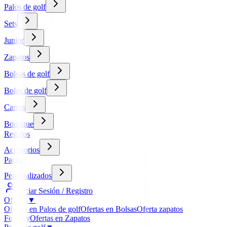
Palos de golf
Sets
Junior
Zapatos
Bolsas de golf
Bolas de golf
Carros
Boutique
Regalos
Accesorios
Packs
Personalizados
Iniciar Sesión / Registro
Ofertas
▼
Ofertas en Palos de golf
Ofertas en Bolsas
Oferta zapatos
FootJoy
Ofertas en Zapatos