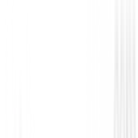
Set para Ladies
Set Completo Callaway Reva 11-Piezas N
1398,99 €
1198,99 €