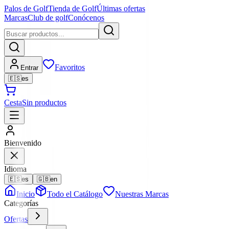
Palos de Golf
Tienda de Golf
Últimas ofertas
Marcas
Club de golf
Conócenos
Favoritos
Entrar
🇪🇸
es
Cesta
Sin productos
Bienvenido
Idioma
🇪🇸
es
🇬🇧
en
Inicio
Todo el Catálogo
Nuestras Marcas
Categorías
Ofertas