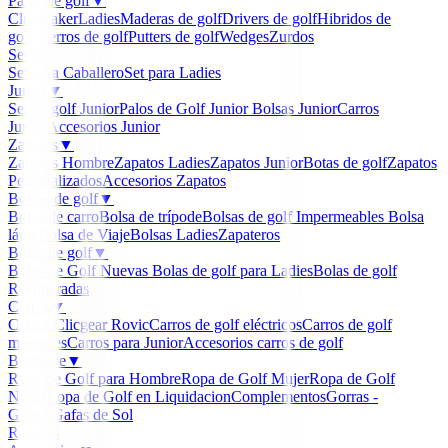
Palos de golf
▼
Clubmaker
Ladies
Maderas de golf
Drivers de golf
Hibridos de
golf
Hierros de golf
Putters de golf
Wedges
Zurdos
Sets
▼
Set para Caballero
Set para Ladies
Junior
▼
Set de golf Junior
Palos de Golf Junior
Bolsas Junior
Carros
Junior
Accesorios Junior
Zapatos
▼
Zapatos Hombre
Zapatos Ladies
Zapatos Junior
Botas de golf
Zapatos
Personalizados
Accesorios Zapatos
Bolsas de golf
▼
Bolsa de carro
Bolsa de trípode
Bolsas de golf Impermeables
Bolsa
lápiz
Bolsa de Viaje
Bolsas Ladies
Zapateros
Bolas de golf
▼
Bolas de Golf Nuevas
Bolas de golf para Ladies
Bolas de golf
Recuperadas
Carros
▼
Carros Clicgear Rovic
Carros de golf eléctricos
Carros de golf
manuales
Carros para Junior
Accesorios carros de golf
Boutique
▼
Ropa de Golf para Hombre
Ropa de Golf Mujer
Ropa de Golf
Niños
Ropa de Golf en Liquidacion
Complementos
Gorras -
Gorros
Gafas de Sol
Regalos