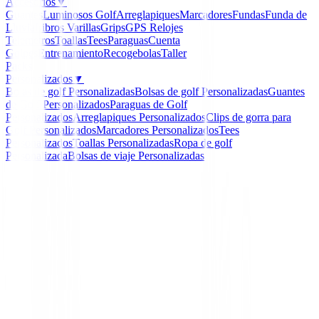
Accesorios
▼
Guantes
Luminosos Golf
Arreglapiques
Marcadores
Fundas
Funda de
Lluvia
Libros
Varillas
Grips
GPS Relojes
Telemetros
Toallas
Tees
Paraguas
Cuenta
Golpes
Entrenamiento
Recogebolas
Taller
Packs
Personalizados
▼
Bolas de golf Personalizadas
Bolsas de golf Personalizadas
Guantes
de Golf Personalizados
Paraguas de Golf
Personalizados
Arreglapiques Personalizados
Clips de gorra para
Golf Personalizados
Marcadores Personalizados
Tees
Personalizados
Toallas Personalizadas
Ropa de golf
Personalizada
Bolsas de viaje Personalizadas
Inicio
/
Set para Ladies
/
Set Callaway Solaire Mujer 10 
-
7
%
Callaway
Set Callaway Solaire Mu
piezas Azul