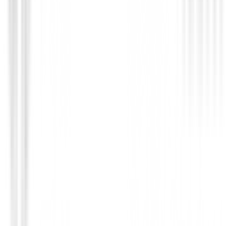
(
2
)
795,95 €
739,00 €
Desde