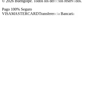
©
2026
Buengolpe.
Todos los derechos reservados.
Pago 100% Seguro
VISA
MASTERCARD
Transferencia Bancaria