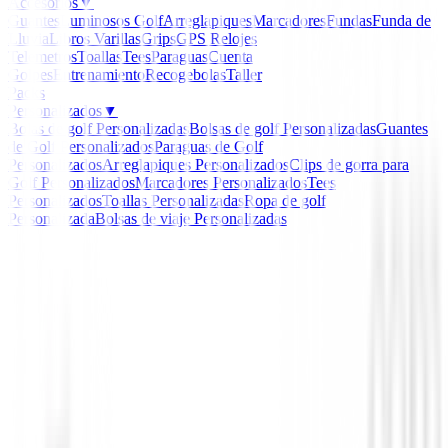
Accesorios
▼
Guantes
Luminosos Golf
Arreglapiques
Marcadores
Fundas
Funda de
Lluvia
Libros
Varillas
Grips
GPS Relojes
Telemetros
Toallas
Tees
Paraguas
Cuenta
Golpes
Entrenamiento
Recogebolas
Taller
Packs
Personalizados
▼
Bolas de golf Personalizadas
Bolsas de golf Personalizadas
Guantes
de Golf Personalizados
Paraguas de Golf
Personalizados
Arreglapiques Personalizados
Clips de gorra para
Golf Personalizados
Marcadores Personalizados
Tees
Personalizados
Toallas Personalizadas
Ropa de golf
Personalizada
Bolsas de viaje Personalizadas
Inicio
/
Reserva tu clase de golf o fitting en Vitoria
Reserva tu clase de golf 
fitting en Vitoria
Ref:
Reserva tu clase de golf o fitting en Vitoria
50,00 €
Booking From
:
Booking Till
:
Disponible para envío inmediato