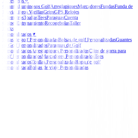
Accesorios
▼
Guantes
Luminosos Golf
Arreglapiques
Marcadores
Fundas
Funda de
Lluvia
Libros
Varillas
Grips
GPS Relojes
Telemetros
Toallas
Tees
Paraguas
Cuenta
Golpes
Entrenamiento
Recogebolas
Taller
Packs
Personalizados
▼
Bolas de golf Personalizadas
Bolsas de golf Personalizadas
Guantes
de Golf Personalizados
Paraguas de Golf
Personalizados
Arreglapiques Personalizados
Clips de gorra para
Golf Personalizados
Marcadores Personalizados
Tees
Personalizados
Toallas Personalizadas
Ropa de golf
Personalizada
Bolsas de viaje Personalizadas
Inicio
/
Junior
/
Putter U.S. Kids Ultralight Talla 57" al
a 149 Cm
U.S. Kids Golf
Putter U.S. Kids Ultrali
Talla 57" altura de 142 
149 Cm
Ref:
Putter-U.S-Kids-Ultralight-212-1