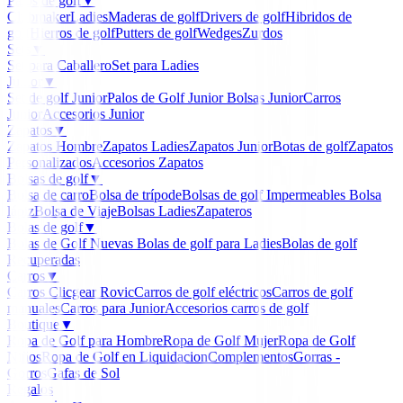
Palos de golf
▼
Clubmaker
Ladies
Maderas de golf
Drivers de golf
Hibridos de
golf
Hierros de golf
Putters de golf
Wedges
Zurdos
Sets
▼
Set para Caballero
Set para Ladies
Junior
▼
Set de golf Junior
Palos de Golf Junior
Bolsas Junior
Carros
Junior
Accesorios Junior
Zapatos
▼
Zapatos Hombre
Zapatos Ladies
Zapatos Junior
Botas de golf
Zapatos
Personalizados
Accesorios Zapatos
Bolsas de golf
▼
Bolsa de carro
Bolsa de trípode
Bolsas de golf Impermeables
Bolsa
lápiz
Bolsa de Viaje
Bolsas Ladies
Zapateros
Bolas de golf
▼
Bolas de Golf Nuevas
Bolas de golf para Ladies
Bolas de golf
Recuperadas
Carros
▼
Carros Clicgear Rovic
Carros de golf eléctricos
Carros de golf
manuales
Carros para Junior
Accesorios carros de golf
Boutique
▼
Ropa de Golf para Hombre
Ropa de Golf Mujer
Ropa de Golf
Niños
Ropa de Golf en Liquidacion
Complementos
Gorras -
Gorros
Gafas de Sol
Regalos