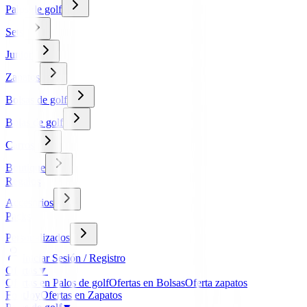
Palos de golf
Sets
Junior
Zapatos
Bolsas de golf
Bolas de golf
Carros
Boutique
Regalos
Accesorios
Packs
Personalizados
Iniciar Sesión / Registro
Ofertas
▼
Ofertas en Palos de golf
Ofertas en Bolsas
Oferta zapatos
FootJoy
Ofertas en Zapatos