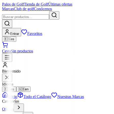
Palos de Golf
Tienda de Golf
Últimas ofertas
Marcas
Club de golf
Conócenos
Favoritos
Entrar
🇪🇸
es
Cesta
Sin productos
Bienvenido
Idioma
🇪🇸
es
🇬🇧
en
Inicio
Todo el Catálogo
Nuestras Marcas
Categorías
Ofertas