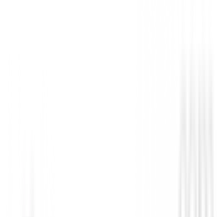
79,94 €
Género
:
Niña, Niño
Disponible para envío inmediato
Añadir al Carrito
Anterior
Reloj Garmin Approach J1 Junior GPS Golf 
Siguiente
Carro de golf Boston Golf Junior de 2 Rued
Descripción Detallada
Putter U.S. Kids Ultralight.
• El aumento en el peso de la cabeza del palo mejora 
putt, velocidad y duración del golpe.