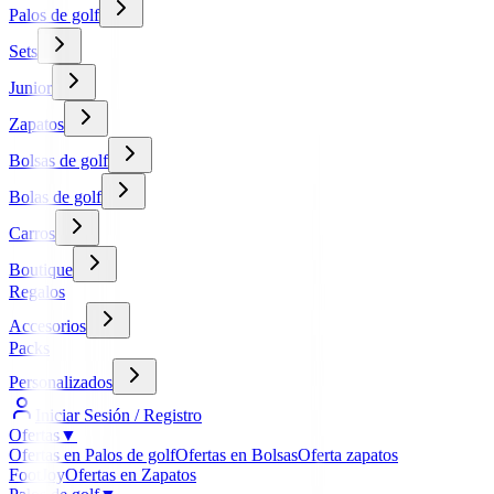
Palos de golf
Sets
Junior
Zapatos
Bolsas de golf
Bolas de golf
Carros
Boutique
Regalos
Accesorios
Packs
Personalizados
Iniciar Sesión / Registro
Ofertas
▼
Ofertas en Palos de golf
Ofertas en Bolsas
Oferta zapatos
FootJoy
Ofertas en Zapatos