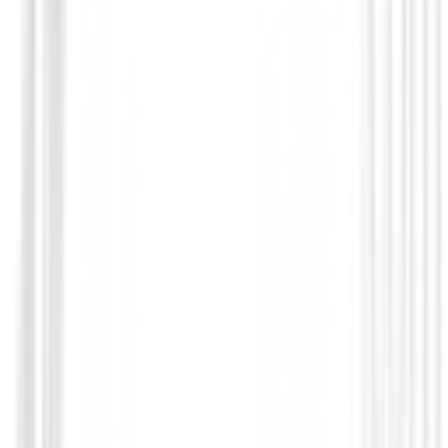
Polos Señora
Polo Footjoy Painted Floral Cap Sleeve L
Ref.34202
89,00 €