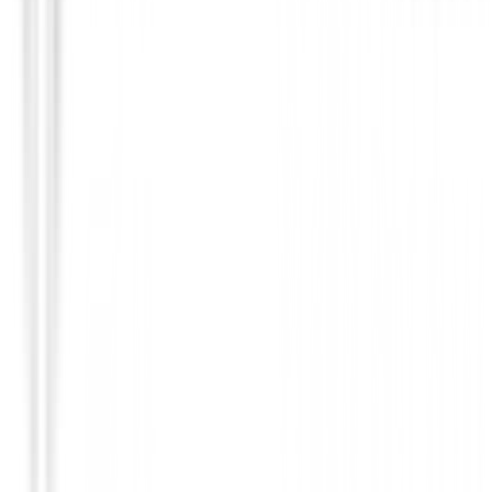
Polos Señora
Polo Footjoy Notch V mujer Ref.37846