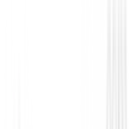
Polos Señora
Polo Footjoy Painted Floral Cap Sleeve L
Ref.34201
89,00 €
75,00 €
Desde