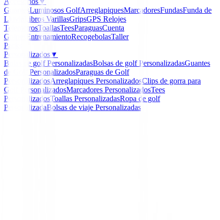
Accesorios
▼
Guantes
Luminosos Golf
Arreglapiques
Marcadores
Fundas
Funda de
Lluvia
Libros
Varillas
Grips
GPS Relojes
Telemetros
Toallas
Tees
Paraguas
Cuenta
Golpes
Entrenamiento
Recogebolas
Taller
Packs
Personalizados
▼
Bolas de golf Personalizadas
Bolsas de golf Personalizadas
Guantes
de Golf Personalizados
Paraguas de Golf
Personalizados
Arreglapiques Personalizados
Clips de gorra para
Golf Personalizados
Marcadores Personalizados
Tees
Personalizados
Toallas Personalizadas
Ropa de golf
Personalizada
Bolsas de viaje Personalizadas
Inicio
/
Boutique
/
Polo FootJoy ThermoSeries Long Sle
37876
-
39
%
FootJoy
Polo FootJoy ThermoSer
Long Sleeve mujer 3787