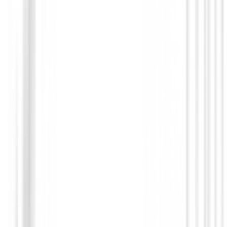
Polos Señora
Polo Footjoy Painted Floral Cap Sleeve L
Ref.34203
89,00 €
75,00 €
Desde