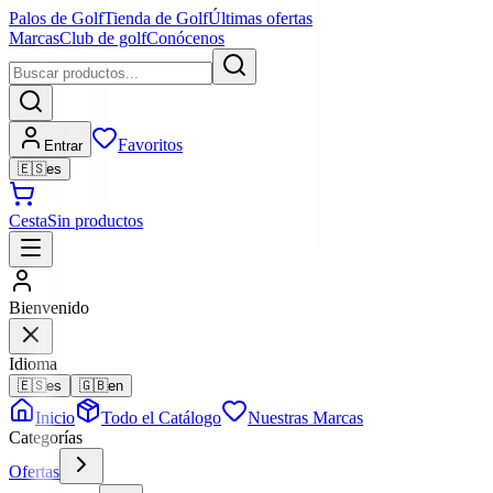
Palos de Golf
Tienda de Golf
Últimas ofertas
Marcas
Club de golf
Conócenos
Favoritos
Entrar
🇪🇸
es
Cesta
Sin productos
Bienvenido
Idioma
🇪🇸
es
🇬🇧
en
Inicio
Todo el Catálogo
Nuestras Marcas
Categorías
Ofertas