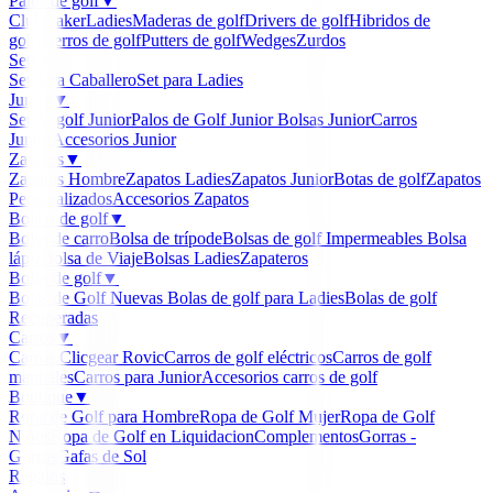
Palos de golf
▼
Clubmaker
Ladies
Maderas de golf
Drivers de golf
Hibridos de
golf
Hierros de golf
Putters de golf
Wedges
Zurdos
Sets
▼
Set para Caballero
Set para Ladies
Junior
▼
Set de golf Junior
Palos de Golf Junior
Bolsas Junior
Carros
Junior
Accesorios Junior
Zapatos
▼
Zapatos Hombre
Zapatos Ladies
Zapatos Junior
Botas de golf
Zapatos
Personalizados
Accesorios Zapatos
Bolsas de golf
▼
Bolsa de carro
Bolsa de trípode
Bolsas de golf Impermeables
Bolsa
lápiz
Bolsa de Viaje
Bolsas Ladies
Zapateros
Bolas de golf
▼
Bolas de Golf Nuevas
Bolas de golf para Ladies
Bolas de golf
Recuperadas
Carros
▼
Carros Clicgear Rovic
Carros de golf eléctricos
Carros de golf
manuales
Carros para Junior
Accesorios carros de golf
Boutique
▼
Ropa de Golf para Hombre
Ropa de Golf Mujer
Ropa de Golf
Niños
Ropa de Golf en Liquidacion
Complementos
Gorras -
Gorros
Gafas de Sol
Regalos