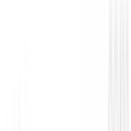
Polos Caballero
Camiseta termica FootJoy ThermoSeries 
Baselayer 31967 Hombre
79,00 €
67,95 €
Desde