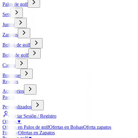
Palos de golf
Sets
Junior
Zapatos
Bolsas de golf
Bolas de golf
Carros
Boutique
Regalos
Accesorios
Packs
Personalizados
Iniciar Sesión / Registro
Ofertas
▼
Ofertas en Palos de golf
Ofertas en Bolsas
Oferta zapatos
FootJoy
Ofertas en Zapatos