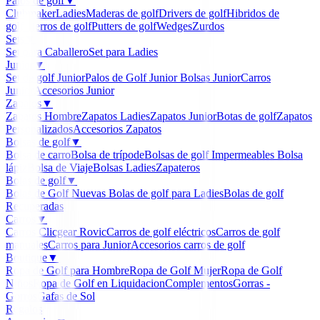
Palos de golf
▼
Clubmaker
Ladies
Maderas de golf
Drivers de golf
Hibridos de
golf
Hierros de golf
Putters de golf
Wedges
Zurdos
Sets
▼
Set para Caballero
Set para Ladies
Junior
▼
Set de golf Junior
Palos de Golf Junior
Bolsas Junior
Carros
Junior
Accesorios Junior
Zapatos
▼
Zapatos Hombre
Zapatos Ladies
Zapatos Junior
Botas de golf
Zapatos
Personalizados
Accesorios Zapatos
Bolsas de golf
▼
Bolsa de carro
Bolsa de trípode
Bolsas de golf Impermeables
Bolsa
lápiz
Bolsa de Viaje
Bolsas Ladies
Zapateros
Bolas de golf
▼
Bolas de Golf Nuevas
Bolas de golf para Ladies
Bolas de golf
Recuperadas
Carros
▼
Carros Clicgear Rovic
Carros de golf eléctricos
Carros de golf
manuales
Carros para Junior
Accesorios carros de golf
Boutique
▼
Ropa de Golf para Hombre
Ropa de Golf Mujer
Ropa de Golf
Niños
Ropa de Golf en Liquidacion
Complementos
Gorras -
Gorros
Gafas de Sol
Regalos