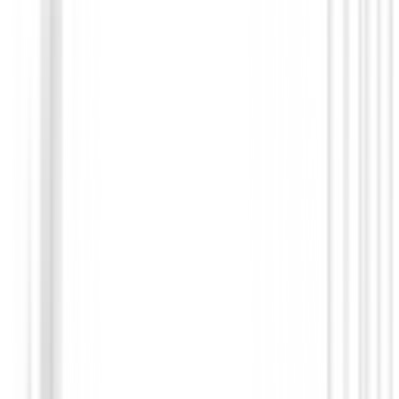
Polos Caballero
Polo FootJoy Pique Solid Shirt Maroon 
Hombre
75,00 €
59,91 €
Desde