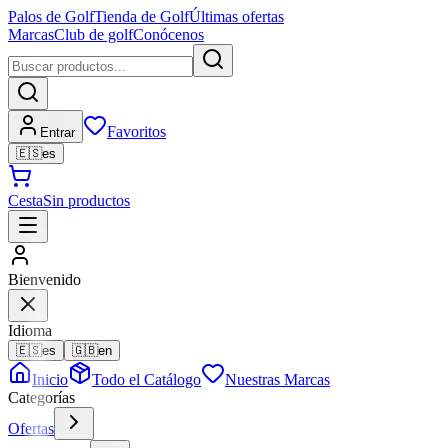
Palos de Golf
Tienda de Golf
Últimas ofertas
Marcas
Club de golf
Conócenos
Favoritos
Entrar
🇪🇸
es
Cesta
Sin productos
Bienvenido
Idioma
🇪🇸
es
🇬🇧
en
Inicio
Todo el Catálogo
Nuestras Marcas
Categorías
Ofertas