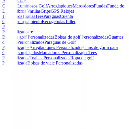
Accesorios
▼
Guantes
Luminosos Golf
Arreglapiques
Marcadores
Fundas
Funda de
Lluvia
Libros
Varillas
Grips
GPS Relojes
Telemetros
Toallas
Tees
Paraguas
Cuenta
Golpes
Entrenamiento
Recogebolas
Taller
Packs
Personalizados
▼
Bolas de golf Personalizadas
Bolsas de golf Personalizadas
Guantes
de Golf Personalizados
Paraguas de Golf
Personalizados
Arreglapiques Personalizados
Clips de gorra para
Golf Personalizados
Marcadores Personalizados
Tees
Personalizados
Toallas Personalizadas
Ropa de golf
Personalizada
Bolsas de viaje Personalizadas
Inicio
/
Polos Caballero
/
Polo Footjoy Pique Solid 8013
Hombre
-
20
%
FootJoy
Polo Footjoy Pique Soli
Rivera Blue Hombre