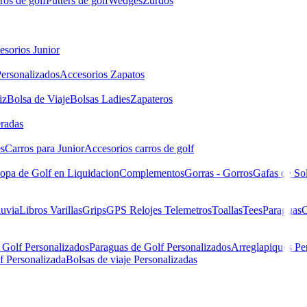
ros de golf
Putters de golf
Wedges
Zurdos
esorios Junior
ersonalizados
Accesorios Zapatos
iz
Bolsa de Viaje
Bolsas Ladies
Zapateros
eradas
es
Carros para Junior
Accesorios carros de golf
opa de Golf en Liquidacion
Complementos
Gorras - Gorros
Gafas de So
luvia
Libros
Varillas
Grips
GPS Relojes Telemetros
Toallas
Tees
Paraguas
C
 Golf Personalizados
Paraguas de Golf Personalizados
Arreglapiques Pe
f Personalizada
Bolsas de viaje Personalizadas
Collar 81577 hombre