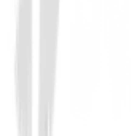
Novedades
Chaqueta Footjoy HydroLite X 89924 
219,00 €
175,00 €
Desde