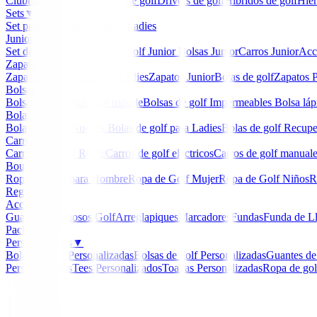
Clubmaker
Ladies
Maderas de golf
Drivers de golf
Hibridos de golf
Hier
Sets
▼
Set para Caballero
Set para Ladies
Junior
▼
Set de golf Junior
Palos de Golf Junior
Bolsas Junior
Carros Junior
Acc
Zapatos
▼
Zapatos Hombre
Zapatos Ladies
Zapatos Junior
Botas de golf
Zapatos P
Bolsas de golf
▼
Bolsa de carro
Bolsa de trípode
Bolsas de golf Impermeables
Bolsa láp
Bolas de golf
▼
Bolas de Golf Nuevas
Bolas de golf para Ladies
Bolas de golf Recup
Carros
▼
Carros Clicgear Rovic
Carros de golf eléctricos
Carros de golf manual
Boutique
▼
Ropa de Golf para Hombre
Ropa de Golf Mujer
Ropa de Golf Niños
R
Regalos
Accesorios
▼
Guantes
Luminosos Golf
Arreglapiques
Marcadores
Fundas
Funda de L
Packs
Personalizados
▼
Bolas de golf Personalizadas
Bolsas de golf Personalizadas
Guantes de
Personalizados
Tees Personalizados
Toallas Personalizadas
Ropa de gol
Inicio
/
Novedades
/
Polo Footjoy Octagon Print Lisle 
-
19
%