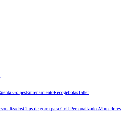
l
uenta Golpes
Entrenamiento
Recogebolas
Taller
rsonalizados
Clips de gorra para Golf Personalizados
Marcadores