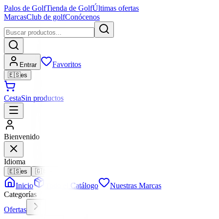
Palos de Golf
Tienda de Golf
Últimas ofertas
Marcas
Club de golf
Conócenos
Favoritos
Entrar
🇪🇸
es
Cesta
Sin productos
Bienvenido
Idioma
🇪🇸
es
🇬🇧
en
Inicio
Todo el Catálogo
Nuestras Marcas
Categorías
Ofertas