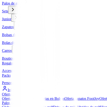
Palos de golf
Sets
Junior
Zapatos
Bolsas de golf
Bolas de golf
Carros
Boutique
Regalos
Accesorios
Packs
Personalizados
Iniciar Sesión / Registro
Ofertas
▼
Ofertas en Palos de golf
Ofertas en Bolsas
Oferta zapatos FootJoy
Ofer
Palos de golf
▼