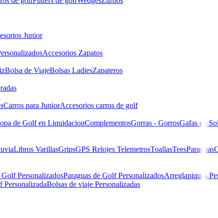
ros de golf
Putters de golf
Wedges
Zurdos
esorios Junior
ersonalizados
Accesorios Zapatos
iz
Bolsa de Viaje
Bolsas Ladies
Zapateros
eradas
es
Carros para Junior
Accesorios carros de golf
opa de Golf en Liquidacion
Complementos
Gorras - Gorros
Gafas de So
luvia
Libros
Varillas
Grips
GPS Relojes Telemetros
Toallas
Tees
Paraguas
C
 Golf Personalizados
Paraguas de Golf Personalizados
Arreglapiques Pe
f Personalizada
Bolsas de viaje Personalizadas
mance Tapered Fit Ref.90383 Hombre