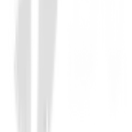
89,73 €
71,00 €
Desde