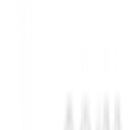
señado específicamente para el golfista moderno. Su corte moderno y a
ite concentrarte plenamente en tu juego.
iramiento de cuatro vías que garantiza una libertad de movimiento ex
ranspiración, manteniéndote fresco y seco incluso en los días más cálid