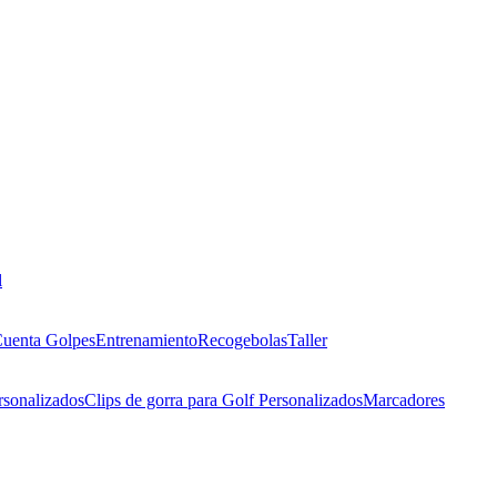
l
uenta Golpes
Entrenamiento
Recogebolas
Taller
rsonalizados
Clips de gorra para Golf Personalizados
Marcadores