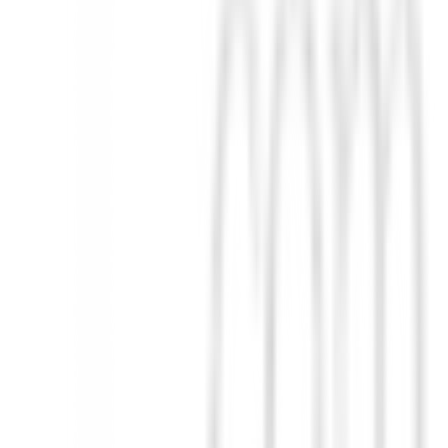
niendo un aspecto impecable durante toda la ronda.
os traseros soldados con la sutil marca FJ, ofreciendo funcionalidad sin s
zado y atlético.
esiones y un estilo impecable
. Disponible en color Gris y en varias tal
 golpe!