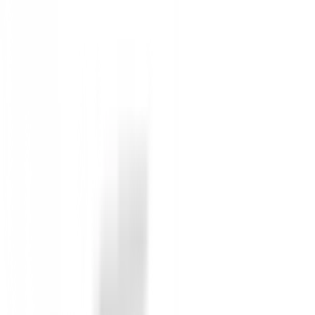
Ajuste Seguro:
El innovador agarre elástico de
Diseño Práctico y Elegante:
Presenta una const
estilo.
Corte Moderno Tapered Fit:
Un diseño contem
El Pantalón FootJoy Performance Tapered Fit Ref.9038
hombre, es perfecto para la temporada de Primavera - 
Compra ahora en BuenGolpe
y eleva tu juego con l
Sin opiniones
Todavía no hay opiniones para este producto.
Sé el primero en dejar una opinión cuando recibas tu 
Debes iniciar sesión para dejar una opinión sobre este
Iniciar Sesión
También te puede interesar