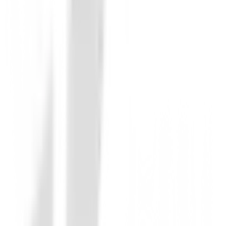
Pantalones Caballero
Pantalon Footjoy Par Ref.34107