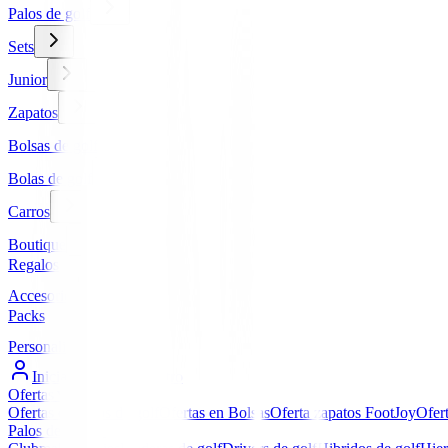
Palos de golf
Sets
Junior
Zapatos
Bolsas de golf
Bolas de golf
Carros
Boutique
Regalos
Accesorios
Packs
Personalizados
Iniciar Sesión / Registro
Ofertas
▼
Ofertas en Palos de golf
Ofertas en Bolsas
Oferta zapatos FootJoy
Ofer
Palos de golf
▼