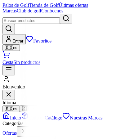
Palos de Golf
Tienda de Golf
Últimas ofertas
Marcas
Club de golf
Conócenos
Favoritos
Entrar
🇪🇸
es
Cesta
Sin productos
Bienvenido
Idioma
🇪🇸
es
🇬🇧
en
Inicio
Todo el Catálogo
Nuestras Marcas
Categorías
Ofertas