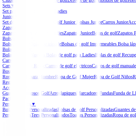
Clubmaker
Ladies
Maderas de golf
Drivers de golf
Hibridos de golf
Hier
Sets
▼
Set para Caballero
Set para Ladies
Junior
▼
Set de golf Junior
Palos de Golf Junior
Bolsas Junior
Carros Junior
Acc
Zapatos
▼
Zapatos Hombre
Zapatos Ladies
Zapatos Junior
Botas de golf
Zapatos P
Bolsas de golf
▼
Bolsa de carro
Bolsa de trípode
Bolsas de golf Impermeables
Bolsa láp
Bolas de golf
▼
Bolas de Golf Nuevas
Bolas de golf para Ladies
Bolas de golf Recup
Carros
▼
Carros Clicgear Rovic
Carros de golf eléctricos
Carros de golf manual
Boutique
▼
Ropa de Golf para Hombre
Ropa de Golf Mujer
Ropa de Golf Niños
R
Regalos
Accesorios
▼
Guantes
Luminosos Golf
Arreglapiques
Marcadores
Fundas
Funda de L
Packs
Personalizados
▼
Bolas de golf Personalizadas
Bolsas de golf Personalizadas
Guantes de
Personalizados
Tees Personalizados
Toallas Personalizadas
Ropa de gol
Inicio
/
Pantalones Caballero
/
Pantalón Footjoy Perfor
-
10
%