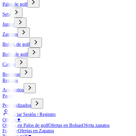
Palos de golf
Sets
Junior
Zapatos
Bolsas de golf
Bolas de golf
Carros
Boutique
Regalos
Accesorios
Packs
Personalizados
Iniciar Sesión / Registro
Ofertas
▼
Ofertas en Palos de golf
Ofertas en Bolsas
Oferta zapatos
FootJoy
Ofertas en Zapatos