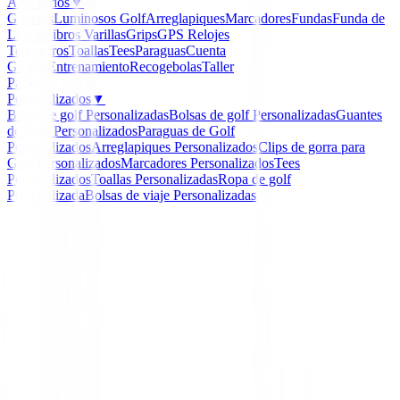
Accesorios
▼
Guantes
Luminosos Golf
Arreglapiques
Marcadores
Fundas
Funda de
Lluvia
Libros
Varillas
Grips
GPS Relojes
Telemetros
Toallas
Tees
Paraguas
Cuenta
Golpes
Entrenamiento
Recogebolas
Taller
Packs
Personalizados
▼
Bolas de golf Personalizadas
Bolsas de golf Personalizadas
Guantes
de Golf Personalizados
Paraguas de Golf
Personalizados
Arreglapiques Personalizados
Clips de gorra para
Golf Personalizados
Marcadores Personalizados
Tees
Personalizados
Toallas Personalizadas
Ropa de golf
Personalizada
Bolsas de viaje Personalizadas
Inicio
/
Pantalones Señora
/
Pantalón Footjoy Performa
Ladies Ref.94373 Talla XL y L
-
40
%
FootJoy
Pantalón Footjoy Perfo
Cropped Ladies Ref.943
Talla XL y L