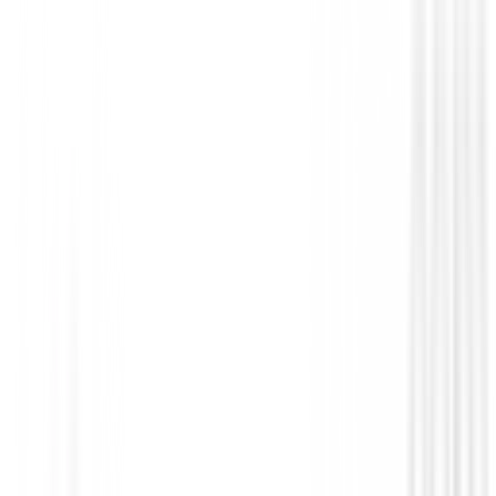
Pantalones Señora
Pantalon Footjoy Lightweight Cropped 
Mujer
115,00 €
99,00 €
Desde