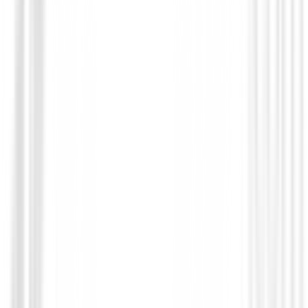
Pantalones Señora
Pantalon Footjoy Stretch Mujer 88516
115,00 €
97,76 €
Desde