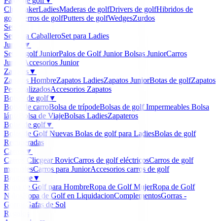
Palos de golf
▼
Clubmaker
Ladies
Maderas de golf
Drivers de golf
Hibridos de
golf
Hierros de golf
Putters de golf
Wedges
Zurdos
Sets
▼
Set para Caballero
Set para Ladies
Junior
▼
Set de golf Junior
Palos de Golf Junior
Bolsas Junior
Carros
Junior
Accesorios Junior
Zapatos
▼
Zapatos Hombre
Zapatos Ladies
Zapatos Junior
Botas de golf
Zapatos
Personalizados
Accesorios Zapatos
Bolsas de golf
▼
Bolsa de carro
Bolsa de trípode
Bolsas de golf Impermeables
Bolsa
lápiz
Bolsa de Viaje
Bolsas Ladies
Zapateros
Bolas de golf
▼
Bolas de Golf Nuevas
Bolas de golf para Ladies
Bolas de golf
Recuperadas
Carros
▼
Carros Clicgear Rovic
Carros de golf eléctricos
Carros de golf
manuales
Carros para Junior
Accesorios carros de golf
Boutique
▼
Ropa de Golf para Hombre
Ropa de Golf Mujer
Ropa de Golf
Niños
Ropa de Golf en Liquidacion
Complementos
Gorras -
Gorros
Gafas de Sol
Regalos