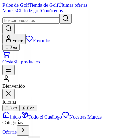
Palos de Golf
Tienda de Golf
Últimas ofertas
Marcas
Club de golf
Conócenos
Favoritos
Entrar
🇪🇸
es
Cesta
Sin productos
Bienvenido
Idioma
🇪🇸
es
🇬🇧
en
Inicio
Todo el Catálogo
Nuestras Marcas
Categorías
Ofertas