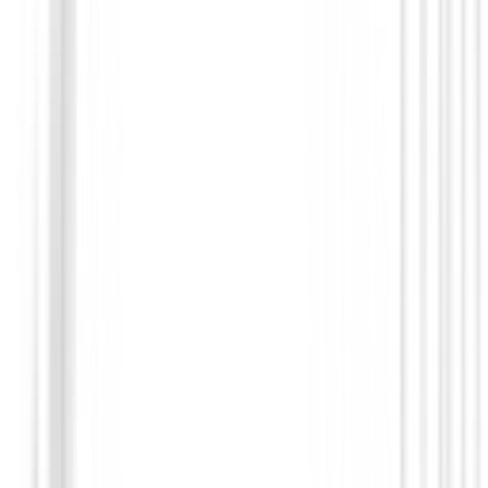
Pantalones Señora
Pantalon Footjoy Lightweight Cropped 
Mujer
115,00 €
99,00 €
Desde