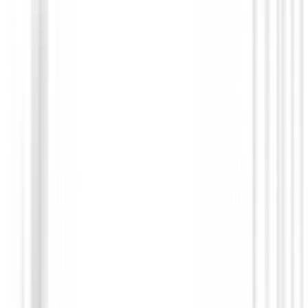
de funcionamiento: de -10 ˚C
+50 ˚C.
Sin opiniones
Todavía no hay opiniones para este producto.
Sé el primero en dejar una opinión cuando recibas tu 
Debes iniciar sesión para dejar una opinión sobre este
Iniciar Sesión
También te puede interesar