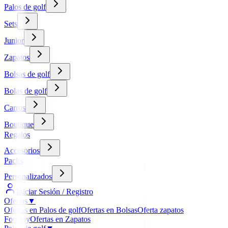
Palos de golf
Sets
Junior
Zapatos
Bolsas de golf
Bolas de golf
Carros
Boutique
Regalos
Accesorios
Packs
Personalizados
Iniciar Sesión / Registro
Ofertas
▼
Ofertas en Palos de golf
Ofertas en Bolsas
Oferta zapatos
FootJoy
Ofertas en Zapatos