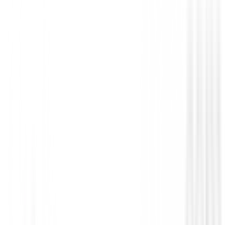
• Algoritmo de prioridad al pr
objetivo, que muestra la dist
al sujeto más cercano cuand
superposición de sujetos.
• Medición sencilla o continu
(hasta 8 segundos). En caso 
dificultades para establecer l
distancia en medición sencilla
telémetro seguirá midiendo
durante un tiempo máximo de
segundos hasta lograr result
Manteniendo pulsado el botó
encendido se activa la medic
continua hasta un máximo de