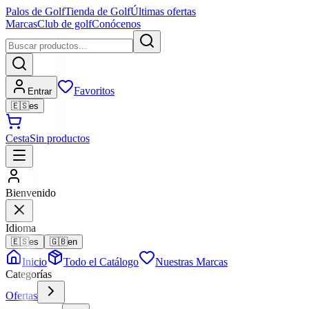
Palos de Golf
Tienda de Golf
Últimas ofertas
Marcas
Club de golf
Conócenos
Favoritos
Entrar
🇪🇸
es
Cesta
Sin productos
Bienvenido
Idioma
🇪🇸
es
🇬🇧
en
Inicio
Todo el Catálogo
Nuestras Marcas
Categorías
Ofertas