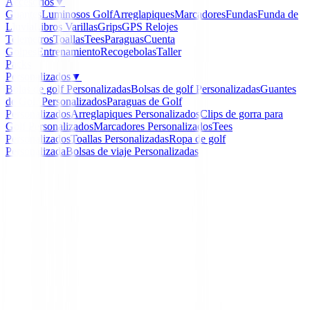
Accesorios
▼
Guantes
Luminosos Golf
Arreglapiques
Marcadores
Fundas
Funda de
Lluvia
Libros
Varillas
Grips
GPS Relojes
Telemetros
Toallas
Tees
Paraguas
Cuenta
Golpes
Entrenamiento
Recogebolas
Taller
Packs
Personalizados
▼
Bolas de golf Personalizadas
Bolsas de golf Personalizadas
Guantes
de Golf Personalizados
Paraguas de Golf
Personalizados
Arreglapiques Personalizados
Clips de gorra para
Golf Personalizados
Marcadores Personalizados
Tees
Personalizados
Toallas Personalizadas
Ropa de golf
Personalizada
Bolsas de viaje Personalizadas
Inicio
/
Accesorios
/
Medidor Laser NIKON COOLSHO
-
10
%
Nikon
Medidor Laser NIKON
COOLSHOT 20 G II