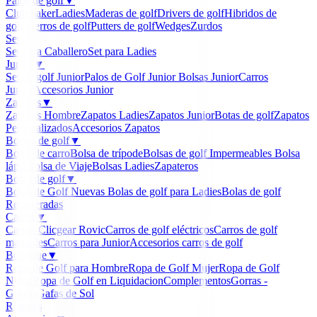
Palos de golf
▼
Clubmaker
Ladies
Maderas de golf
Drivers de golf
Hibridos de
golf
Hierros de golf
Putters de golf
Wedges
Zurdos
Sets
▼
Set para Caballero
Set para Ladies
Junior
▼
Set de golf Junior
Palos de Golf Junior
Bolsas Junior
Carros
Junior
Accesorios Junior
Zapatos
▼
Zapatos Hombre
Zapatos Ladies
Zapatos Junior
Botas de golf
Zapatos
Personalizados
Accesorios Zapatos
Bolsas de golf
▼
Bolsa de carro
Bolsa de trípode
Bolsas de golf Impermeables
Bolsa
lápiz
Bolsa de Viaje
Bolsas Ladies
Zapateros
Bolas de golf
▼
Bolas de Golf Nuevas
Bolas de golf para Ladies
Bolas de golf
Recuperadas
Carros
▼
Carros Clicgear Rovic
Carros de golf eléctricos
Carros de golf
manuales
Carros para Junior
Accesorios carros de golf
Boutique
▼
Ropa de Golf para Hombre
Ropa de Golf Mujer
Ropa de Golf
Niños
Ropa de Golf en Liquidacion
Complementos
Gorras -
Gorros
Gafas de Sol
Regalos