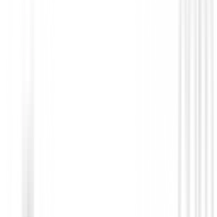
segundos.
• Monocular de 6 aumentos y
calidad con revestimiento
multicapa, para unas imágen
nítidas y luminosas.
• Diseño con distancia ampli
entre el ojo y el ocular, que fa
la visión para quienes llevan
gafas.
• Función de ajuste dióptrico.
• Estanco a la lluvia: equivale
la categoría 4 (IPX4) de prote
JIS/IEC.
• Amplio intervalo de tempera