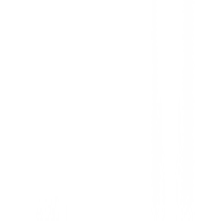
 personalizada