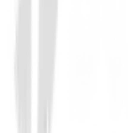
Personalizados
Guantes de golf Zero Friction Personaliza
Precio bajo consulta