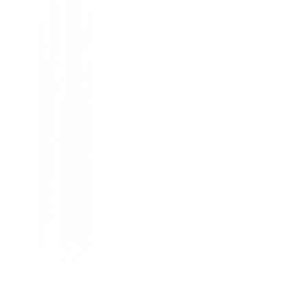
dos Hombre ( Sintetico )