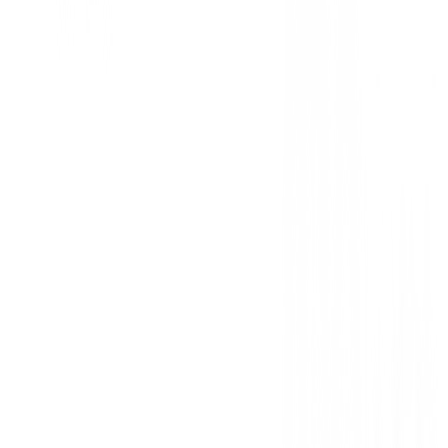
Ref:
192938040439
-
40
%
149,00 €
250,00 €
Tallas
:
XL
L
Género
:
Hombre
Producto inactivo (No disponible)
No disponible