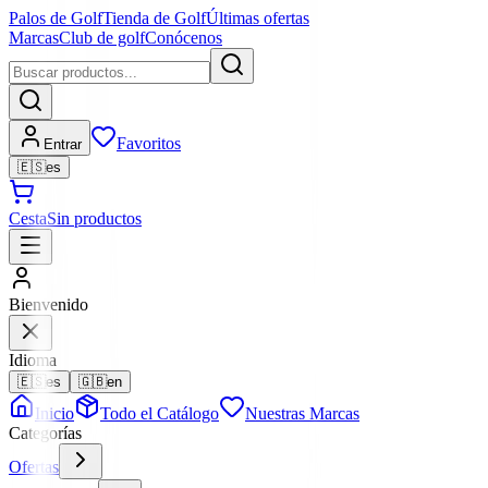
Palos de Golf
Tienda de Golf
Últimas ofertas
Marcas
Club de golf
Conócenos
Favoritos
Entrar
🇪🇸
es
Cesta
Sin productos
Bienvenido
Idioma
🇪🇸
es
🇬🇧
en
Inicio
Todo el Catálogo
Nuestras Marcas
Categorías
Ofertas