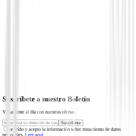
Ropa de Golf en Liquidacion
Bermudas Adidas puremotion Stretch 3-S
Short Ref. B88753 Junior CRIS CLARO
54,99 €
30,00 €
Desde
Suscríbete a nuestro Boletín
Y mantente al día con nuestras ofertas.
Suscribirse
he leído y acepto la información sobre tratamiento de datos
personales.
Leer aquí