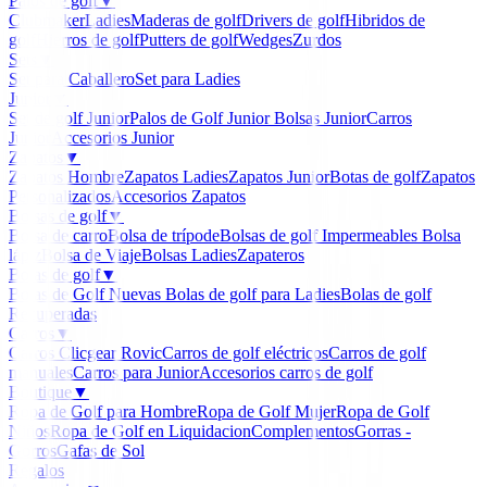
Palos de golf
▼
Clubmaker
Ladies
Maderas de golf
Drivers de golf
Hibridos de
golf
Hierros de golf
Putters de golf
Wedges
Zurdos
Sets
▼
Set para Caballero
Set para Ladies
Junior
▼
Set de golf Junior
Palos de Golf Junior
Bolsas Junior
Carros
Junior
Accesorios Junior
Zapatos
▼
Zapatos Hombre
Zapatos Ladies
Zapatos Junior
Botas de golf
Zapatos
Personalizados
Accesorios Zapatos
Bolsas de golf
▼
Bolsa de carro
Bolsa de trípode
Bolsas de golf Impermeables
Bolsa
lápiz
Bolsa de Viaje
Bolsas Ladies
Zapateros
Bolas de golf
▼
Bolas de Golf Nuevas
Bolas de golf para Ladies
Bolas de golf
Recuperadas
Carros
▼
Carros Clicgear Rovic
Carros de golf eléctricos
Carros de golf
manuales
Carros para Junior
Accesorios carros de golf
Boutique
▼
Ropa de Golf para Hombre
Ropa de Golf Mujer
Ropa de Golf
Niños
Ropa de Golf en Liquidacion
Complementos
Gorras -
Gorros
Gafas de Sol
Regalos