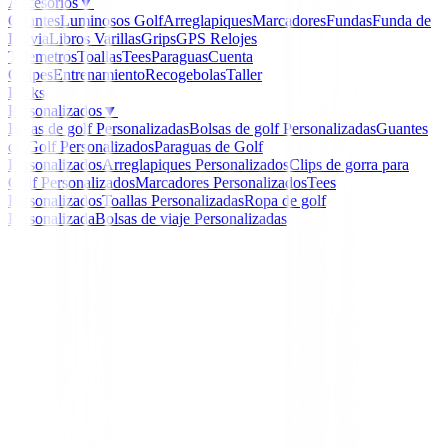
Accesorios
▼
Guantes
Luminosos Golf
Arreglapiques
Marcadores
Fundas
Funda de
Lluvia
Libros
Varillas
Grips
GPS Relojes
Telemetros
Toallas
Tees
Paraguas
Cuenta
Golpes
Entrenamiento
Recogebolas
Taller
Packs
Personalizados
▼
Bolas de golf Personalizadas
Bolsas de golf Personalizadas
Guantes
de Golf Personalizados
Paraguas de Golf
Personalizados
Arreglapiques Personalizados
Clips de gorra para
Golf Personalizados
Marcadores Personalizados
Tees
Personalizados
Toallas Personalizadas
Ropa de golf
Personalizada
Bolsas de viaje Personalizadas
Inicio
/
Ropa de Golf en Liquidacion
/
Chaqueta G/Fore
Birdies Azul Talla XL
-
40
%
GFORE
Chaqueta G/Fore Pray F
Birdies Azul Talla XL