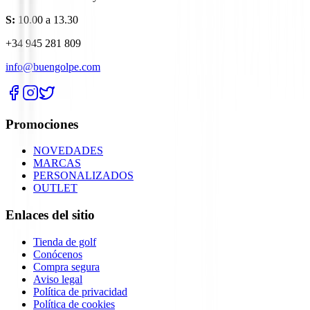
S:
10.00 a 13.30
+34 945 281 809
info@buengolpe.com
Promociones
NOVEDADES
MARCAS
PERSONALIZADOS
OUTLET
Enlaces del sitio
Tienda de golf
Conócenos
Compra segura
Aviso legal
Política de privacidad
Política de cookies