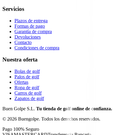
Servicios
Plazos de entrega
Formas de pago
Garantía de compra
Devoluciones
Contacto
Condiciones de compra
Nuestra oferta
Bolas de golf
Palos de golf
Ofertas
Ropa de golf
Carros de golf
Zapatos de golf
Buen Golpe S.L.
Tu tienda de golf online de confianza.
©
2026
Buengolpe.
Todos los derechos reservados.
Pago 100% Seguro
VISA
MASTERCARD
Transferencia Bancaria