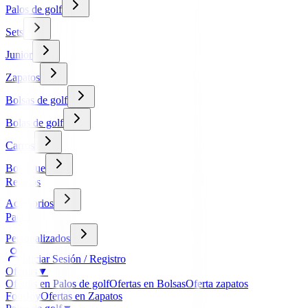
Palos de golf
Sets
Junior
Zapatos
Bolsas de golf
Bolas de golf
Carros
Boutique
Regalos
Accesorios
Packs
Personalizados
Iniciar Sesión / Registro
Ofertas
▼
Ofertas en Palos de golf
Ofertas en Bolsas
Oferta zapatos
FootJoy
Ofertas en Zapatos