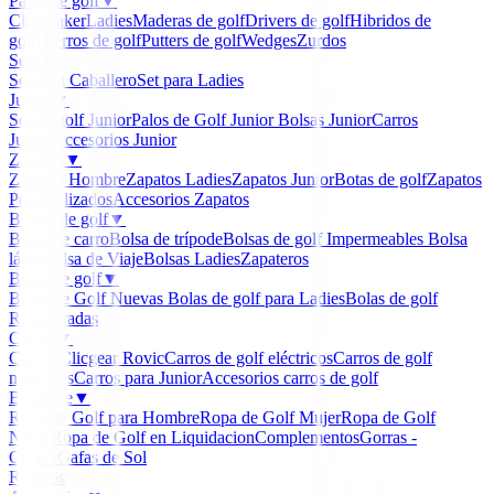
Palos de golf
▼
Clubmaker
Ladies
Maderas de golf
Drivers de golf
Hibridos de
golf
Hierros de golf
Putters de golf
Wedges
Zurdos
Sets
▼
Set para Caballero
Set para Ladies
Junior
▼
Set de golf Junior
Palos de Golf Junior
Bolsas Junior
Carros
Junior
Accesorios Junior
Zapatos
▼
Zapatos Hombre
Zapatos Ladies
Zapatos Junior
Botas de golf
Zapatos
Personalizados
Accesorios Zapatos
Bolsas de golf
▼
Bolsa de carro
Bolsa de trípode
Bolsas de golf Impermeables
Bolsa
lápiz
Bolsa de Viaje
Bolsas Ladies
Zapateros
Bolas de golf
▼
Bolas de Golf Nuevas
Bolas de golf para Ladies
Bolas de golf
Recuperadas
Carros
▼
Carros Clicgear Rovic
Carros de golf eléctricos
Carros de golf
manuales
Carros para Junior
Accesorios carros de golf
Boutique
▼
Ropa de Golf para Hombre
Ropa de Golf Mujer
Ropa de Golf
Niños
Ropa de Golf en Liquidacion
Complementos
Gorras -
Gorros
Gafas de Sol
Regalos