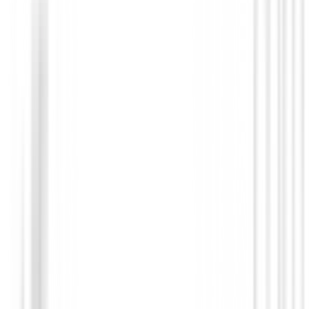
Novedades
Chaqueta Footjoy HydroLite X 89924 
219,00 €