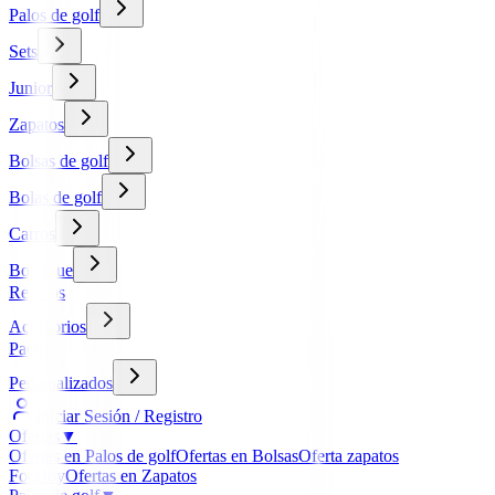
Palos de golf
Sets
Junior
Zapatos
Bolsas de golf
Bolas de golf
Carros
Boutique
Regalos
Accesorios
Packs
Personalizados
Iniciar Sesión / Registro
Ofertas
▼
Ofertas en Palos de golf
Ofertas en Bolsas
Oferta zapatos
FootJoy
Ofertas en Zapatos