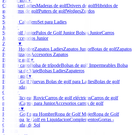
Palos de golf
▼
Clubmaker
Ladies
Maderas de golf
Drivers de golf
Hibridos de
golf
Hierros de golf
Putters de golf
Wedges
Zurdos
Sets
▼
Set para Caballero
Set para Ladies
Junior
▼
Set de golf Junior
Palos de Golf Junior
Bolsas Junior
Carros
Junior
Accesorios Junior
Zapatos
▼
Zapatos Hombre
Zapatos Ladies
Zapatos Junior
Botas de golf
Zapatos
Personalizados
Accesorios Zapatos
Bolsas de golf
▼
Bolsa de carro
Bolsa de trípode
Bolsas de golf Impermeables
Bolsa
lápiz
Bolsa de Viaje
Bolsas Ladies
Zapateros
Bolas de golf
▼
Bolas de Golf Nuevas
Bolas de golf para Ladies
Bolas de golf
Recuperadas
Carros
▼
Carros Clicgear Rovic
Carros de golf eléctricos
Carros de golf
manuales
Carros para Junior
Accesorios carros de golf
Boutique
▼
Ropa de Golf para Hombre
Ropa de Golf Mujer
Ropa de Golf
Niños
Ropa de Golf en Liquidacion
Complementos
Gorras -
Gorros
Gafas de Sol
Regalos