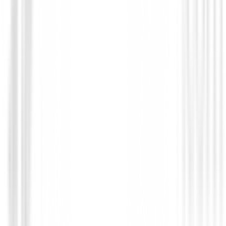
Novedades
Chaqueta Footjoy HydroLite X 89920 
219,00 €
175,00 €
Desde