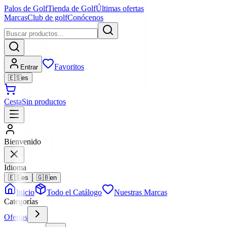
Palos de Golf
Tienda de Golf
Últimas ofertas
Marcas
Club de golf
Conócenos
Favoritos
Entrar
🇪🇸
es
Cesta
Sin productos
Bienvenido
Idioma
🇪🇸
es
🇬🇧
en
Inicio
Todo el Catálogo
Nuestras Marcas
Categorías
Ofertas