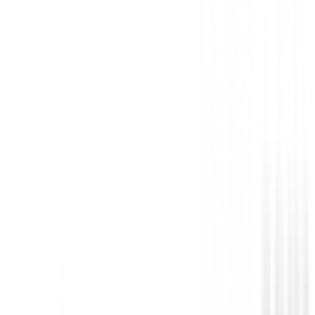
Sin opiniones
Todavía no hay opiniones para este producto.
Sé el primero en dejar una opinión cuando recibas tu 
Debes iniciar sesión para dejar una opinión sobre este
Iniciar Sesión
También te puede interesar