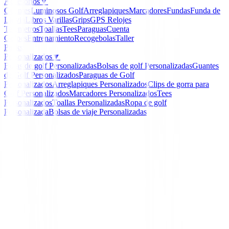
Accesorios
▼
Guantes
Luminosos Golf
Arreglapiques
Marcadores
Fundas
Funda de
Lluvia
Libros
Varillas
Grips
GPS Relojes
Telemetros
Toallas
Tees
Paraguas
Cuenta
Golpes
Entrenamiento
Recogebolas
Taller
Packs
Personalizados
▼
Bolas de golf Personalizadas
Bolsas de golf Personalizadas
Guantes
de Golf Personalizados
Paraguas de Golf
Personalizados
Arreglapiques Personalizados
Clips de gorra para
Golf Personalizados
Marcadores Personalizados
Tees
Personalizados
Toallas Personalizadas
Ropa de golf
Personalizada
Bolsas de viaje Personalizadas
Inicio
/
Novedades
/
Jersey FootJoy Speckle Print Chill
Hombre
-
14
%
FootJoy
Jersey FootJoy Speckle 
Chill-Out 34098 Hombr