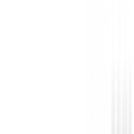
Sin opiniones
Todavía no hay opiniones para este producto.
Sé el primero en dejar una opinión cuando recibas tu 
Debes iniciar sesión para dejar una opinión sobre este
Iniciar Sesión
También te puede interesar