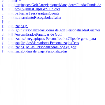
Accesorios
▼
Guantes
Luminosos Golf
Arreglapiques
Marcadores
Fundas
Funda de
Lluvia
Libros
Varillas
Grips
GPS Relojes
Telemetros
Toallas
Tees
Paraguas
Cuenta
Golpes
Entrenamiento
Recogebolas
Taller
Packs
Personalizados
▼
Bolas de golf Personalizadas
Bolsas de golf Personalizadas
Guantes
de Golf Personalizados
Paraguas de Golf
Personalizados
Arreglapiques Personalizados
Clips de gorra para
Golf Personalizados
Marcadores Personalizados
Tees
Personalizados
Toallas Personalizadas
Ropa de golf
Personalizada
Bolsas de viaje Personalizadas
Inicio
/
Novedades
/
Jersey FootJoy Quilt Texture Chill
Hombre
-
14
%
FootJoy
Jersey FootJoy Quilt Tex
Chill-Out 34199 Hombr