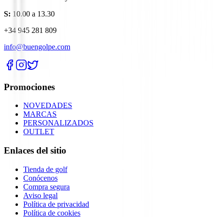
S:
10.00 a 13.30
+34 945 281 809
info@buengolpe.com
Promociones
NOVEDADES
MARCAS
PERSONALIZADOS
OUTLET
Enlaces del sitio
Tienda de golf
Conócenos
Compra segura
Aviso legal
Política de privacidad
Política de cookies