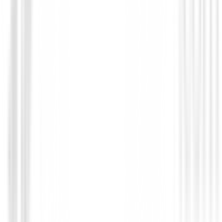
Novedades
Chaqueta Footjoy HydroLite X 89920 
219,00 €
175,00 €
Desde