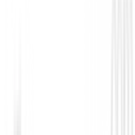
Novedades
Zapatos Footjoy Prolite Boa Hombre 56
158,99 €
135,00 €
Desde