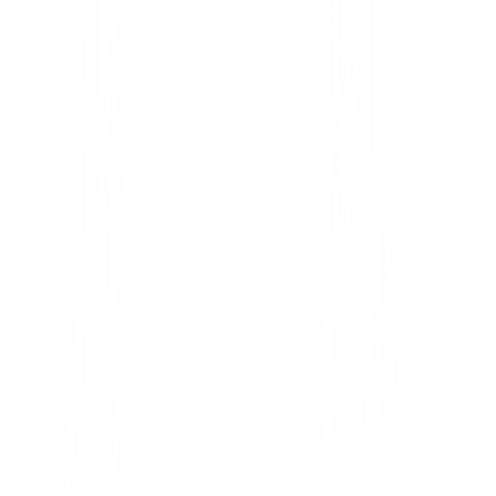
Ref:
34199
-
14
%
106,95 €
125,01 €
Desde
COLOR
:
Gris
TALLA
:
S
M
L
XL
XXL
Género
:
Hombre
Producto inactivo (No disponible)
No disponible