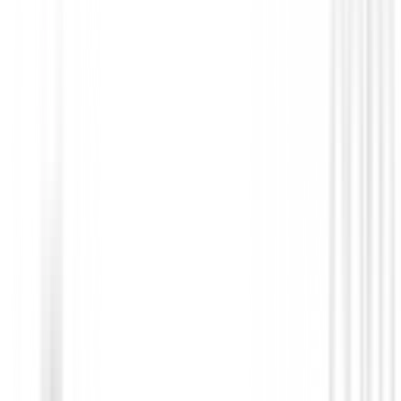
Sudadera FootJoy 34235 Rosa Niños
99,00 €
89,00 €
Desde