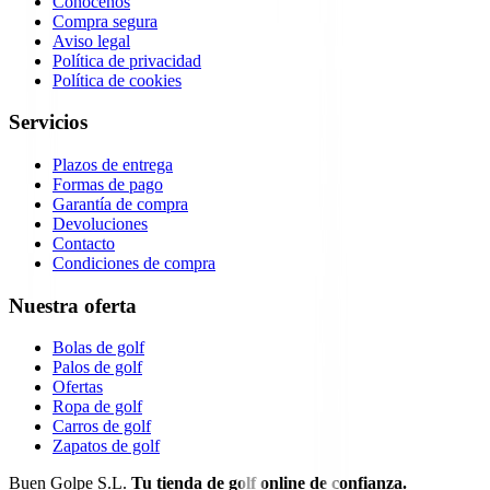
Conócenos
Compra segura
Aviso legal
Política de privacidad
Política de cookies
Servicios
Plazos de entrega
Formas de pago
Garantía de compra
Devoluciones
Contacto
Condiciones de compra
Nuestra oferta
Bolas de golf
Palos de golf
Ofertas
Ropa de golf
Carros de golf
Zapatos de golf
Buen Golpe S.L.
Tu tienda de golf online de confianza.