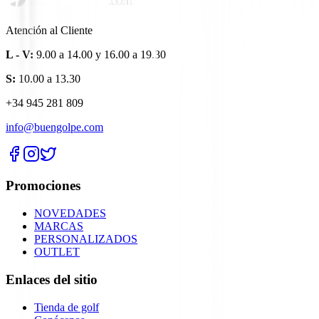
Atención al Cliente
L - V:
9.00 a 14.00 y 16.00 a 19.30
S:
10.00 a 13.30
+34 945 281 809
info@buengolpe.com
Promociones
NOVEDADES
MARCAS
PERSONALIZADOS
OUTLET
Enlaces del sitio
Tienda de golf