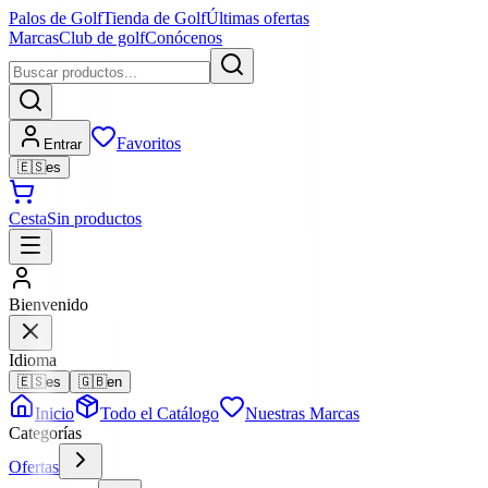
Palos de Golf
Tienda de Golf
Últimas ofertas
Marcas
Club de golf
Conócenos
Favoritos
Entrar
🇪🇸
es
Cesta
Sin productos
Bienvenido
Idioma
🇪🇸
es
🇬🇧
en
Inicio
Todo el Catálogo
Nuestras Marcas
Categorías
Ofertas