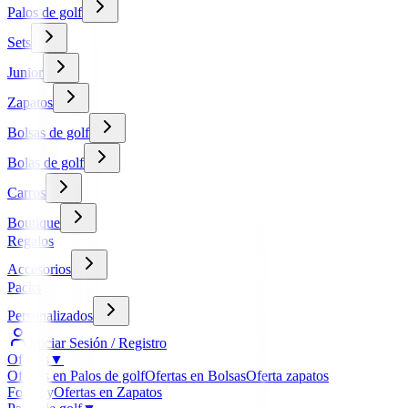
Palos de golf
Sets
Junior
Zapatos
Bolsas de golf
Bolas de golf
Carros
Boutique
Regalos
Accesorios
Packs
Personalizados
Iniciar Sesión / Registro
Ofertas
▼
Ofertas en Palos de golf
Ofertas en Bolsas
Oferta zapatos
FootJoy
Ofertas en Zapatos