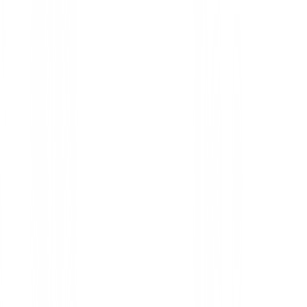
Ref:
Hierros-Onoff-Aka-Labospec-1
1914,00 €
Género
:
Hombre
Entrega estimada: 2-3 semanas
Agotado
Anterior
Hierros Onoff Labospec FF-247 ( 5 al PW )
Siguiente
Hierros Srixon ZXi4 Grafito ( 5 al PW )