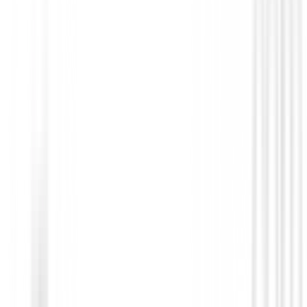
Hierros de golf
Hierros Onoff LaboSpec RB-247M Acero 
1613,99 €