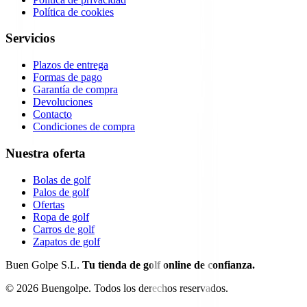
Política de cookies
Servicios
Plazos de entrega
Formas de pago
Garantía de compra
Devoluciones
Contacto
Condiciones de compra
Nuestra oferta
Bolas de golf
Palos de golf
Ofertas
Ropa de golf
Carros de golf
Zapatos de golf
Buen Golpe S.L.
Tu tienda de golf online de confianza.
©
2026
Buengolpe.
Todos los derechos reservados.