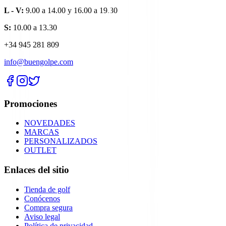
L - V:
9.00 a 14.00 y 16.00 a 19.30
S:
10.00 a 13.30
+34 945 281 809
info@buengolpe.com
Promociones
NOVEDADES
MARCAS
PERSONALIZADOS
OUTLET
Enlaces del sitio
Tienda de golf
Conócenos
Compra segura
Aviso legal
Política de privacidad