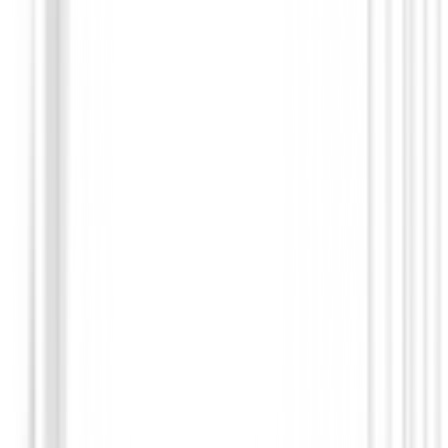
Hierros de golf
Hierros Onoff LaboSpec RB-247M Grafito
PW )
1793,99 €