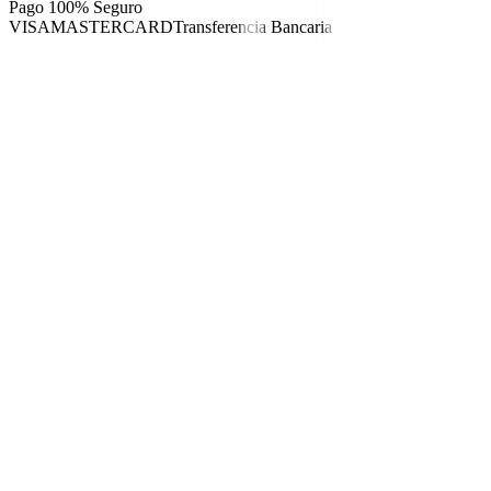
Pago 100% Seguro
VISA
MASTERCARD
Transferencia Bancaria