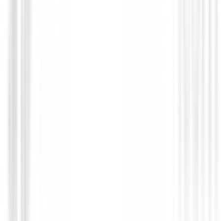
Hierros de golf
Hierros Onoff LaboSpec RB-247M Mujer
)
1793,99 €