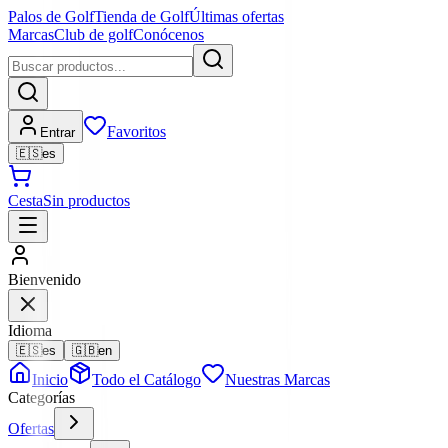
Palos de Golf
Tienda de Golf
Últimas ofertas
Marcas
Club de golf
Conócenos
Favoritos
Entrar
🇪🇸
es
Cesta
Sin productos
Bienvenido
Idioma
🇪🇸
es
🇬🇧
en
Inicio
Todo el Catálogo
Nuestras Marcas
Categorías
Ofertas