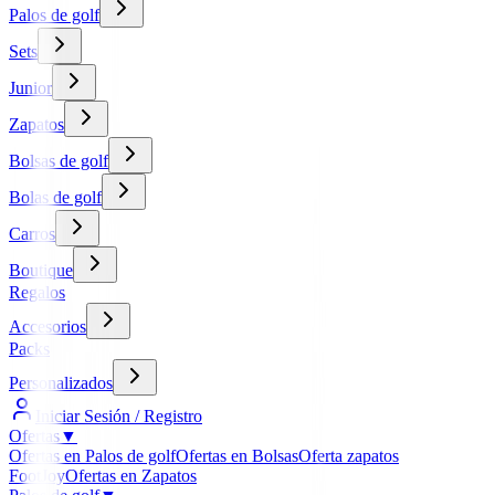
Palos de golf
Sets
Junior
Zapatos
Bolsas de golf
Bolas de golf
Carros
Boutique
Regalos
Accesorios
Packs
Personalizados
Iniciar Sesión / Registro
Ofertas
▼
Ofertas en Palos de golf
Ofertas en Bolsas
Oferta zapatos
FootJoy
Ofertas en Zapatos