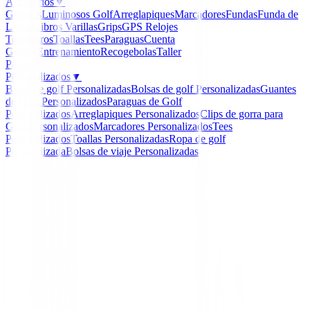
Accesorios
▼
Guantes
Luminosos Golf
Arreglapiques
Marcadores
Fundas
Funda de
Lluvia
Libros
Varillas
Grips
GPS Relojes
Telemetros
Toallas
Tees
Paraguas
Cuenta
Golpes
Entrenamiento
Recogebolas
Taller
Packs
Personalizados
▼
Bolas de golf Personalizadas
Bolsas de golf Personalizadas
Guantes
de Golf Personalizados
Paraguas de Golf
Personalizados
Arreglapiques Personalizados
Clips de gorra para
Golf Personalizados
Marcadores Personalizados
Tees
Personalizados
Toallas Personalizadas
Ropa de golf
Personalizada
Bolsas de viaje Personalizadas
Inicio
/
Hibridos de golf
/
Hibrido XXIO 12 X eks OF
-
31
%
XXIO
Hibrido XXIO 12 X eks
OFERTA