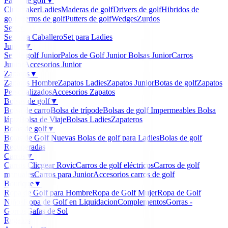
Palos de golf
▼
Clubmaker
Ladies
Maderas de golf
Drivers de golf
Hibridos de
golf
Hierros de golf
Putters de golf
Wedges
Zurdos
Sets
▼
Set para Caballero
Set para Ladies
Junior
▼
Set de golf Junior
Palos de Golf Junior
Bolsas Junior
Carros
Junior
Accesorios Junior
Zapatos
▼
Zapatos Hombre
Zapatos Ladies
Zapatos Junior
Botas de golf
Zapatos
Personalizados
Accesorios Zapatos
Bolsas de golf
▼
Bolsa de carro
Bolsa de trípode
Bolsas de golf Impermeables
Bolsa
lápiz
Bolsa de Viaje
Bolsas Ladies
Zapateros
Bolas de golf
▼
Bolas de Golf Nuevas
Bolas de golf para Ladies
Bolas de golf
Recuperadas
Carros
▼
Carros Clicgear Rovic
Carros de golf eléctricos
Carros de golf
manuales
Carros para Junior
Accesorios carros de golf
Boutique
▼
Ropa de Golf para Hombre
Ropa de Golf Mujer
Ropa de Golf
Niños
Ropa de Golf en Liquidacion
Complementos
Gorras -
Gorros
Gafas de Sol
Regalos