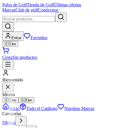
Palos de Golf
Tienda de Golf
Últimas ofertas
Marcas
Club de golf
Conócenos
Favoritos
Entrar
🇪🇸
es
Cesta
Sin productos
Bienvenido
Idioma
🇪🇸
es
🇬🇧
en
Inicio
Todo el Catálogo
Nuestras Marcas
Categorías
Ofertas