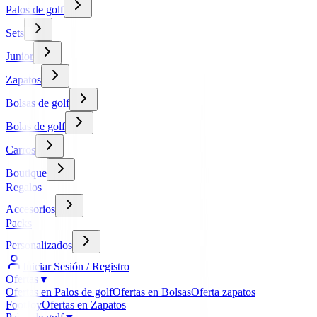
Palos de golf
Sets
Junior
Zapatos
Bolsas de golf
Bolas de golf
Carros
Boutique
Regalos
Accesorios
Packs
Personalizados
Iniciar Sesión / Registro
Ofertas
▼
Ofertas en Palos de golf
Ofertas en Bolsas
Oferta zapatos
FootJoy
Ofertas en Zapatos