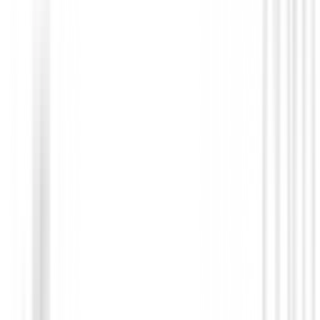
Guantes hombres