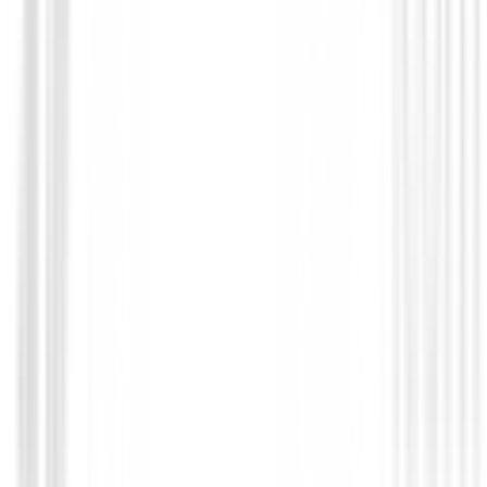
Guantes hombres
Guantes de golf FootJoy GTX Caballero
19,90 €
15,95 €
Desde