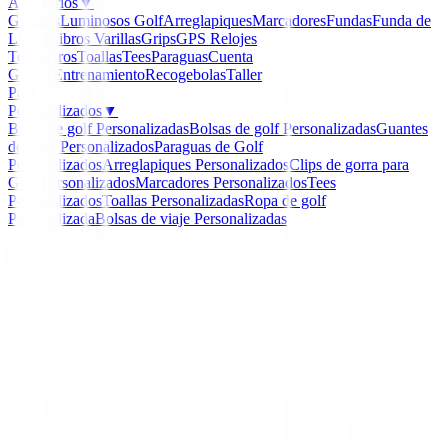
Accesorios
▼
Guantes
Luminosos Golf
Arreglapiques
Marcadores
Fundas
Funda de
Lluvia
Libros
Varillas
Grips
GPS Relojes
Telemetros
Toallas
Tees
Paraguas
Cuenta
Golpes
Entrenamiento
Recogebolas
Taller
Packs
Personalizados
▼
Bolas de golf Personalizadas
Bolsas de golf Personalizadas
Guantes
de Golf Personalizados
Paraguas de Golf
Personalizados
Arreglapiques Personalizados
Clips de gorra para
Golf Personalizados
Marcadores Personalizados
Tees
Personalizados
Toallas Personalizadas
Ropa de golf
Personalizada
Bolsas de viaje Personalizadas
Inicio
/
Guantes hombres
/
Guantes de golf Footjoy Wea
FootJoy
Guantes de golf Footjoy
Weathersof Zurdo
Ref:
667974353138