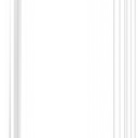
Guantes FootJoy Pure Touch
(
4
)
37,00 €
33,30 €
Desde