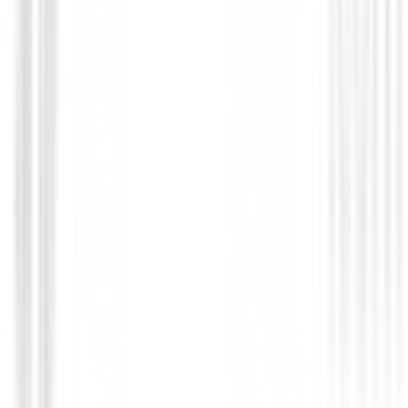
Grips
Grip Strok'in Hombre standatd
9,95 €
7,95 €