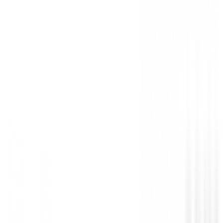
Sé el primero en dejar una opinión cuando recibas tu 
Debes iniciar sesión para dejar una opinión sobre este
Iniciar Sesión
También te puede interesar