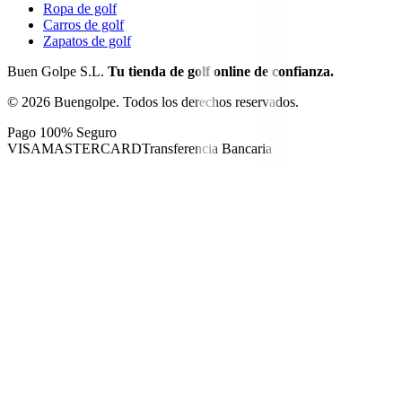
Ropa de golf
Carros de golf
Zapatos de golf
Buen Golpe S.L.
Tu tienda de golf online de confianza.
©
2026
Buengolpe.
Todos los derechos reservados.
Pago 100% Seguro
VISA
MASTERCARD
Transferencia Bancaria