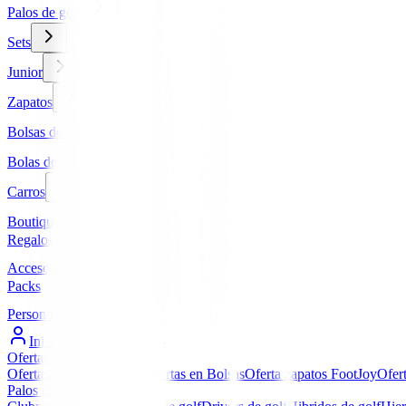
Palos de golf
Sets
Junior
Zapatos
Bolsas de golf
Bolas de golf
Carros
Boutique
Regalos
Accesorios
Packs
Personalizados
Iniciar Sesión / Registro
Ofertas
▼
Ofertas en Palos de golf
Ofertas en Bolsas
Oferta zapatos FootJoy
Ofer
Palos de golf
▼