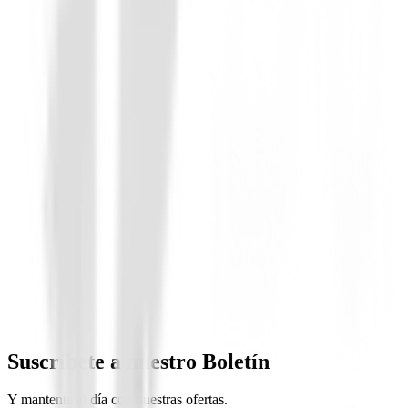
Libros
El Mundo de GolfLandia
25,00 €
Suscríbete a nuestro Boletín
Y mantente al día con nuestras ofertas.