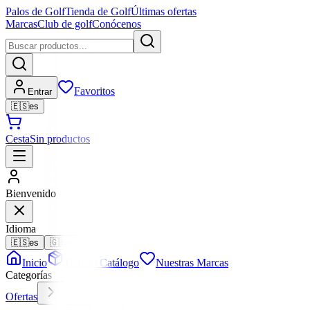
Palos de Golf
Tienda de Golf
Últimas ofertas
Marcas
Club de golf
Conócenos
Favoritos
Entrar
🇪🇸
es
Cesta
Sin productos
Bienvenido
Idioma
🇪🇸
es
🇬🇧
en
Inicio
Todo el Catálogo
Nuestras Marcas
Categorías
Ofertas