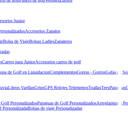
ros de golf
Putters de golf
Wedges
Zurdos
esorios Junior
ersonalizados
Accesorios Zapatos
iz
Bolsa de Viaje
Bolsas Ladies
Zapateros
eradas
es
Carros para Junior
Accesorios carros de golf
opa de Golf en Liquidacion
Complementos
Gorras - Gorros
Gafas de So
luvia
Libros
Varillas
Grips
GPS Relojes Telemetros
Toallas
Tees
Paraguas
C
 Golf Personalizados
Paraguas de Golf Personalizados
Arreglapiques Pe
f Personalizada
Bolsas de viaje Personalizadas