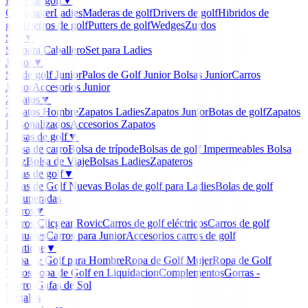
Palos de golf
▼
Clubmaker
Ladies
Maderas de golf
Drivers de golf
Hibridos de
golf
Hierros de golf
Putters de golf
Wedges
Zurdos
Sets
▼
Set para Caballero
Set para Ladies
Junior
▼
Set de golf Junior
Palos de Golf Junior
Bolsas Junior
Carros
Junior
Accesorios Junior
Zapatos
▼
Zapatos Hombre
Zapatos Ladies
Zapatos Junior
Botas de golf
Zapatos
Personalizados
Accesorios Zapatos
Bolsas de golf
▼
Bolsa de carro
Bolsa de trípode
Bolsas de golf Impermeables
Bolsa
lápiz
Bolsa de Viaje
Bolsas Ladies
Zapateros
Bolas de golf
▼
Bolas de Golf Nuevas
Bolas de golf para Ladies
Bolas de golf
Recuperadas
Carros
▼
Carros Clicgear Rovic
Carros de golf eléctricos
Carros de golf
manuales
Carros para Junior
Accesorios carros de golf
Boutique
▼
Ropa de Golf para Hombre
Ropa de Golf Mujer
Ropa de Golf
Niños
Ropa de Golf en Liquidacion
Complementos
Gorras -
Gorros
Gafas de Sol
Regalos