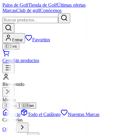
Palos de Golf
Tienda de Golf
Últimas ofertas
Marcas
Club de golf
Conócenos
Favoritos
Entrar
🇪🇸
es
Cesta
Sin productos
Bienvenido
Idioma
🇪🇸
es
🇬🇧
en
Inicio
Todo el Catálogo
Nuestras Marcas
Categorías
Ofertas