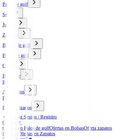
Palos de golf
Sets
Junior
Zapatos
Bolsas de golf
Bolas de golf
Carros
Boutique
Regalos
Accesorios
Packs
Personalizados
Iniciar Sesión / Registro
Ofertas
▼
Ofertas en Palos de golf
Ofertas en Bolsas
Oferta zapatos
FootJoy
Ofertas en Zapatos