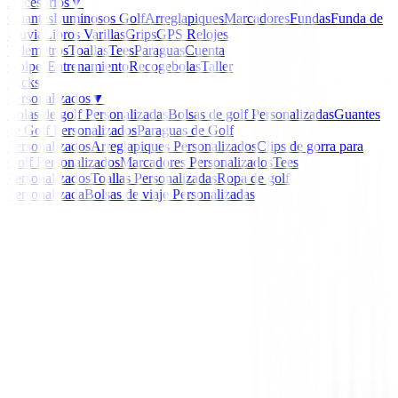
Accesorios
▼
Guantes
Luminosos Golf
Arreglapiques
Marcadores
Fundas
Funda de
Lluvia
Libros
Varillas
Grips
GPS Relojes
Telemetros
Toallas
Tees
Paraguas
Cuenta
Golpes
Entrenamiento
Recogebolas
Taller
Packs
Personalizados
▼
Bolas de golf Personalizadas
Bolsas de golf Personalizadas
Guantes
de Golf Personalizados
Paraguas de Golf
Personalizados
Arreglapiques Personalizados
Clips de gorra para
Golf Personalizados
Marcadores Personalizados
Tees
Personalizados
Toallas Personalizadas
Ropa de golf
Personalizada
Bolsas de viaje Personalizadas
Inicio
/
Driver Junior Golf
/
Driver U.S. Kids UL DV3 6
cm )
-
18
%
U.S. Kids Golf
Driver U.S. Kids UL DV3
150-157 cm )
Ref:
716583277400