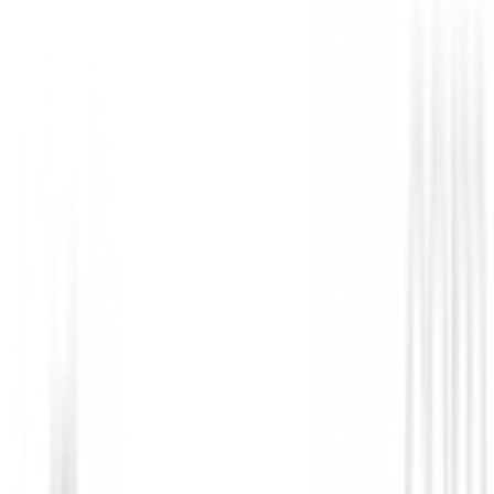
-
18
%
69,95 €
85,00 €
Loft
:
(15º) | 400 cc | WT-10s
Mano
:
Diestro
Género
:
Niña, Niño
Próximamente
No disponible
Anterior
Driver U.S. Kids UL DV3 57" ( 142-149 cm 
Siguiente
Driver U.S. Kids UL DV3 63" ( 158-165 cm
Descripción Detallada
Driver U.S. Kids UL DV3 60" ( 150-157 cm ). Driver 