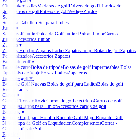
Palos de golf
▼
Clubmaker
Ladies
Maderas de golf
Drivers de golf
Hibridos de
golf
Hierros de golf
Putters de golf
Wedges
Zurdos
Sets
▼
Set para Caballero
Set para Ladies
Junior
▼
Set de golf Junior
Palos de Golf Junior
Bolsas Junior
Carros
Junior
Accesorios Junior
Zapatos
▼
Zapatos Hombre
Zapatos Ladies
Zapatos Junior
Botas de golf
Zapatos
Personalizados
Accesorios Zapatos
Bolsas de golf
▼
Bolsa de carro
Bolsa de trípode
Bolsas de golf Impermeables
Bolsa
lápiz
Bolsa de Viaje
Bolsas Ladies
Zapateros
Bolas de golf
▼
Bolas de Golf Nuevas
Bolas de golf para Ladies
Bolas de golf
Recuperadas
Carros
▼
Carros Clicgear Rovic
Carros de golf eléctricos
Carros de golf
manuales
Carros para Junior
Accesorios carros de golf
Boutique
▼
Ropa de Golf para Hombre
Ropa de Golf Mujer
Ropa de Golf
Niños
Ropa de Golf en Liquidacion
Complementos
Gorras -
Gorros
Gafas de Sol
Regalos