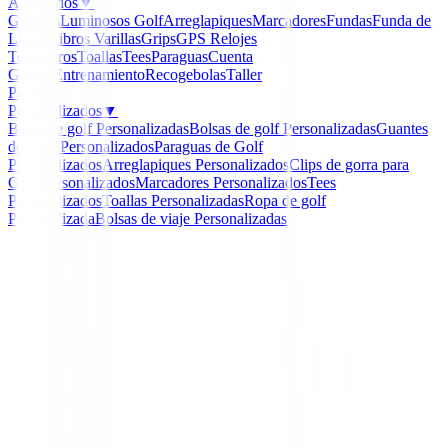
Accesorios
▼
Guantes
Luminosos Golf
Arreglapiques
Marcadores
Fundas
Funda de
Lluvia
Libros
Varillas
Grips
GPS Relojes
Telemetros
Toallas
Tees
Paraguas
Cuenta
Golpes
Entrenamiento
Recogebolas
Taller
Packs
Personalizados
▼
Bolas de golf Personalizadas
Bolsas de golf Personalizadas
Guantes
de Golf Personalizados
Paraguas de Golf
Personalizados
Arreglapiques Personalizados
Clips de gorra para
Golf Personalizados
Marcadores Personalizados
Tees
Personalizados
Toallas Personalizadas
Ropa de golf
Personalizada
Bolsas de viaje Personalizadas
Inicio
/
Drivers de golf
/
Driver Paradym Ai Smoke M
-
54
%
Callaway
Driver Paradym Ai Smo
MAX