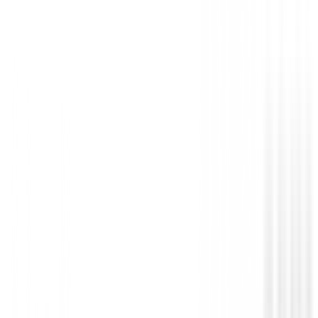
Drivers de golf
Driver Callaway Quantum Max Fast Muj
729,00 €
655,99 €