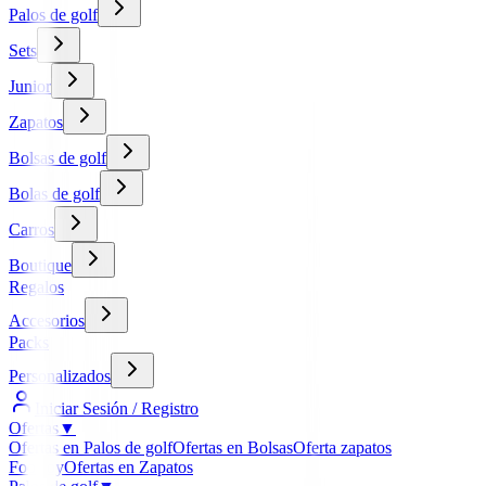
Palos de golf
Sets
Junior
Zapatos
Bolsas de golf
Bolas de golf
Carros
Boutique
Regalos
Accesorios
Packs
Personalizados
Iniciar Sesión / Registro
Ofertas
▼
Ofertas en Palos de golf
Ofertas en Bolsas
Oferta zapatos
FootJoy
Ofertas en Zapatos