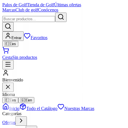
Palos de Golf
Tienda de Golf
Últimas ofertas
Marcas
Club de golf
Conócenos
Favoritos
Entrar
🇪🇸
es
Cesta
Sin productos
Bienvenido
Idioma
🇪🇸
es
🇬🇧
en
Inicio
Todo el Catálogo
Nuestras Marcas
Categorías
Ofertas