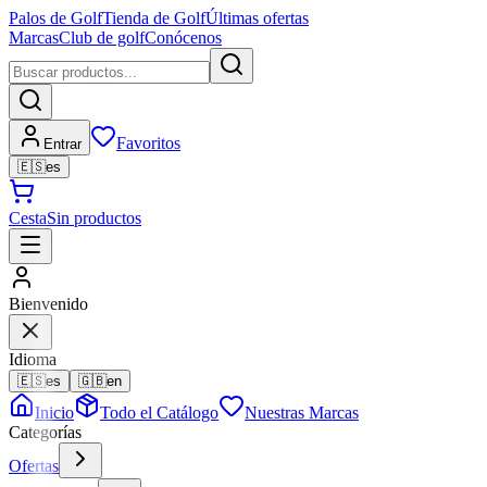
Palos de Golf
Tienda de Golf
Últimas ofertas
Marcas
Club de golf
Conócenos
Favoritos
Entrar
🇪🇸
es
Cesta
Sin productos
Bienvenido
Idioma
🇪🇸
es
🇬🇧
en
Inicio
Todo el Catálogo
Nuestras Marcas
Categorías
Ofertas