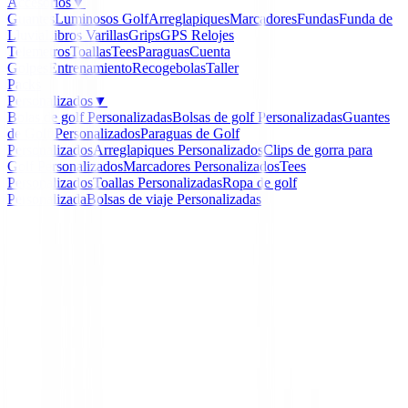
Accesorios
▼
Guantes
Luminosos Golf
Arreglapiques
Marcadores
Fundas
Funda de
Lluvia
Libros
Varillas
Grips
GPS Relojes
Telemetros
Toallas
Tees
Paraguas
Cuenta
Golpes
Entrenamiento
Recogebolas
Taller
Packs
Personalizados
▼
Bolas de golf Personalizadas
Bolsas de golf Personalizadas
Guantes
de Golf Personalizados
Paraguas de Golf
Personalizados
Arreglapiques Personalizados
Clips de gorra para
Golf Personalizados
Marcadores Personalizados
Tees
Personalizados
Toallas Personalizadas
Ropa de golf
Personalizada
Bolsas de viaje Personalizadas
Inicio
/
Drivers de golf
/
Driver Honma TW767 DEMO
-
38
%
Honma
Driver Honma TW767
Ref:
4550011774743