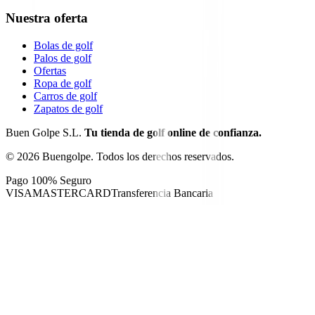
Nuestra oferta
Bolas de golf
Palos de golf
Ofertas
Ropa de golf
Carros de golf
Zapatos de golf
Buen Golpe S.L.
Tu tienda de golf online de confianza.
©
2026
Buengolpe.
Todos los derechos reservados.
Pago 100% Seguro
VISA
MASTERCARD
Transferencia Bancaria