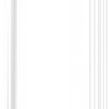
Drivers de golf
Driver Titleist GTS3
748,99 €
636,64 €