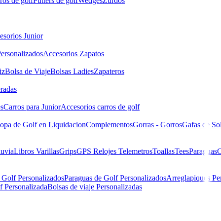
ros de golf
Putters de golf
Wedges
Zurdos
esorios Junior
ersonalizados
Accesorios Zapatos
iz
Bolsa de Viaje
Bolsas Ladies
Zapateros
eradas
es
Carros para Junior
Accesorios carros de golf
opa de Golf en Liquidacion
Complementos
Gorras - Gorros
Gafas de So
luvia
Libros
Varillas
Grips
GPS Relojes Telemetros
Toallas
Tees
Paraguas
C
 Golf Personalizados
Paraguas de Golf Personalizados
Arreglapiques Pe
f Personalizada
Bolsas de viaje Personalizadas