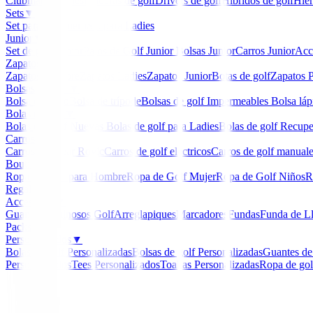
Clubmaker
Ladies
Maderas de golf
Drivers de golf
Hibridos de golf
Hier
Sets
▼
Set para Caballero
Set para Ladies
Junior
▼
Set de golf Junior
Palos de Golf Junior
Bolsas Junior
Carros Junior
Acc
Zapatos
▼
Zapatos Hombre
Zapatos Ladies
Zapatos Junior
Botas de golf
Zapatos P
Bolsas de golf
▼
Bolsa de carro
Bolsa de trípode
Bolsas de golf Impermeables
Bolsa láp
Bolas de golf
▼
Bolas de Golf Nuevas
Bolas de golf para Ladies
Bolas de golf Recup
Carros
▼
Carros Clicgear Rovic
Carros de golf eléctricos
Carros de golf manual
Boutique
▼
Ropa de Golf para Hombre
Ropa de Golf Mujer
Ropa de Golf Niños
R
Regalos
Accesorios
▼
Guantes
Luminosos Golf
Arreglapiques
Marcadores
Fundas
Funda de L
Packs
Personalizados
▼
Bolas de golf Personalizadas
Bolsas de golf Personalizadas
Guantes de
Personalizados
Tees Personalizados
Toallas Personalizadas
Ropa de gol
Inicio
/
Drivers
/
Driver Honma Beres 10 - 3 Star Ladies