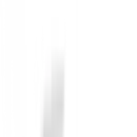
CARA DE GROSOR VARIABLE
— Cara Op
ESTRUCTURA DE TITANIO COMPLE
maximizando la transferencia de energía.
BALANCÍN DE PESO TRASERO
— Contro
ofreciendo mayor perdón y rectitud.
Varilla ARMRQ FLIGHT: Potenci
La innovadora
Tecnología de Varilla ARMRQ FL
Mayor eficiencia de impacto para una transferen
Maximiza la distancia con un esfuerzo mínimo, 
Par reducido en la zona del butt para un plano d
Mayor velocidad de bola y, por ende, mayor dis
Nueva construcción de malla híbrida de metal d
Utiliza fibras de carbono de alta resistencia