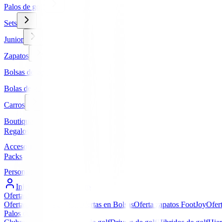
Palos de golf
Sets
Junior
Zapatos
Bolsas de golf
Bolas de golf
Carros
Boutique
Regalos
Accesorios
Packs
Personalizados
Iniciar Sesión / Registro
Ofertas
▼
Ofertas en Palos de golf
Ofertas en Bolsas
Oferta zapatos FootJoy
Ofer
Palos de golf
▼