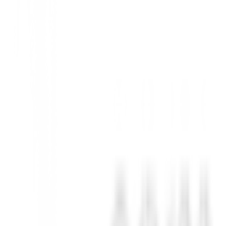
erar sus límites, este driver premium ofrece una distancia inigualable,
tecnología de vanguardia.
 vidrio de precisión. Su diseño reinterpreta la belleza clásica con una me
oderna del Kiku-Tsunagi tradicional, crea un contraste sorprendente que
r el rendimiento en cada golpe:
velocidad para una mayor distancia.