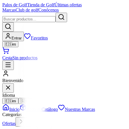
Palos de Golf
Tienda de Golf
Últimas ofertas
Marcas
Club de golf
Conócenos
Favoritos
Entrar
🇪🇸
es
Cesta
Sin productos
Bienvenido
Idioma
🇪🇸
es
🇬🇧
en
Inicio
Todo el Catálogo
Nuestras Marcas
Categorías
Ofertas