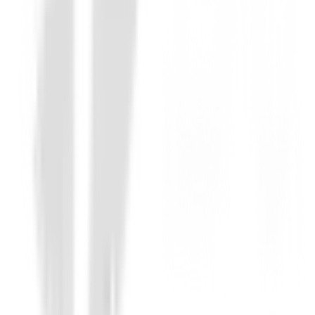
Drivers
Driver Honma Beres 10 5 Star
5999,98 €