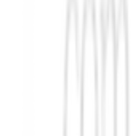
en golpes descentrados, optimizando la flexión en el impacto.
ltrafino en toda la corona y el cuerpo, optimizando el movimiento de l
asera de la suela promueve un centro de gravedad bajo y un lanzamient
to de la cabeza, asegurando una experiencia de swing fluida y potente