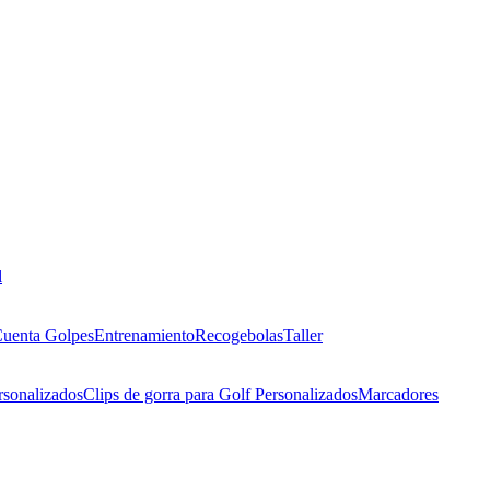
l
uenta Golpes
Entrenamiento
Recogebolas
Taller
rsonalizados
Clips de gorra para Golf Personalizados
Marcadores