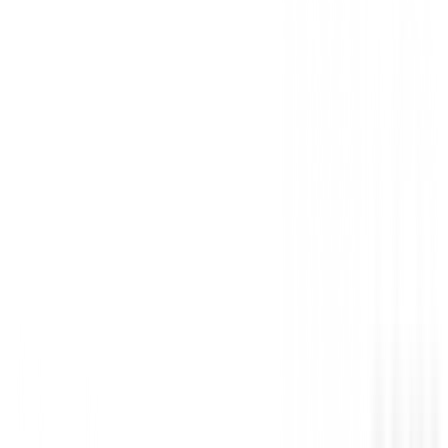
empieza a jugar con una ventaja!
Sin opiniones
Todavía no hay opiniones para este producto.
Sé el primero en dejar una opinión cuando recibas tu 
Debes iniciar sesión para dejar una opinión sobre este
Iniciar Sesión
También te puede interesar