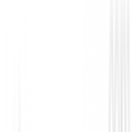
Cuenta Golpes
Cuentagolpes Golf
8,91 €