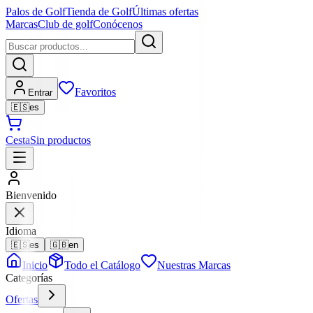
Palos de Golf
Tienda de Golf
Últimas ofertas
Marcas
Club de golf
Conócenos
Favoritos
Entrar
🇪🇸
es
Cesta
Sin productos
Bienvenido
Idioma
🇪🇸
es
🇬🇧
en
Inicio
Todo el Catálogo
Nuestras Marcas
Categorías
Ofertas