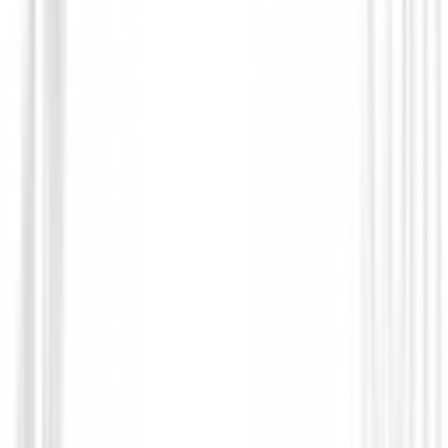
Cuenta Golpes
Cuentagolpes 2 jugadores
8,95 €