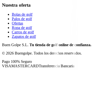
Nuestra oferta
Bolas de golf
Palos de golf
Ofertas
Ropa de golf
Carros de golf
Zapatos de golf
Buen Golpe S.L.
Tu tienda de golf online de confianza.
©
2026
Buengolpe.
Todos los derechos reservados.
Pago 100% Seguro
VISA
MASTERCARD
Transferencia Bancaria