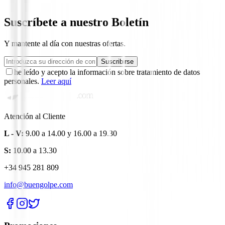
7,90 €
Suscríbete a nuestro Boletín
Y mantente al día con nuestras ofertas.
Suscribirse
he leído y acepto la información sobre tratamiento de datos
personales.
Leer aquí
Atención al Cliente
L - V:
9.00 a 14.00 y 16.00 a 19.30
S:
10.00 a 13.30
+34 945 281 809
info@buengolpe.com