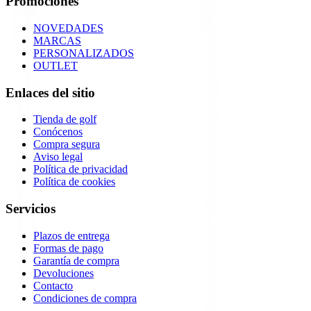
Promociones
NOVEDADES
MARCAS
PERSONALIZADOS
OUTLET
Enlaces del sitio
Tienda de golf
Conócenos
Compra segura
Aviso legal
Política de privacidad
Política de cookies
Servicios
Plazos de entrega
Formas de pago
Garantía de compra
Devoluciones
Contacto
Condiciones de compra