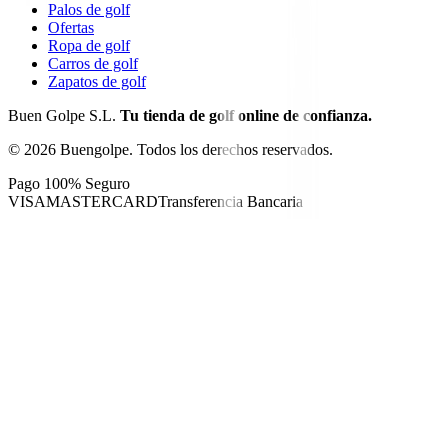
Palos de golf
Ofertas
Ropa de golf
Carros de golf
Zapatos de golf
Buen Golpe S.L.
Tu tienda de golf online de confianza.
©
2026
Buengolpe.
Todos los derechos reservados.
Pago 100% Seguro
VISA
MASTERCARD
Transferencia Bancaria