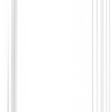
Accesorios carros de golf
Adaptador Clicgear para la bolsa tour
22,00 €