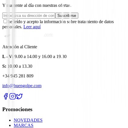
Y mantente al día con nuestras ofertas.
Suscribirse
he leído y acepto la información sobre tratamiento de datos
personales.
Leer aquí
Atención al Cliente
L - V:
9.00 a 14.00 y 16.00 a 19.30
S:
10.00 a 13.30
+34 945 281 809
info@buengolpe.com
Promociones
NOVEDADES
MARCAS