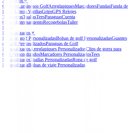
Accesorios
▼
Guantes
Luminosos Golf
Arreglapiques
Marcadores
Fundas
Funda de
Lluvia
Libros
Varillas
Grips
GPS Relojes
Telemetros
Toallas
Tees
Paraguas
Cuenta
Golpes
Entrenamiento
Recogebolas
Taller
Packs
Personalizados
▼
Bolas de golf Personalizadas
Bolsas de golf Personalizadas
Guantes
de Golf Personalizados
Paraguas de Golf
Personalizados
Arreglapiques Personalizados
Clips de gorra para
Golf Personalizados
Marcadores Personalizados
Tees
Personalizados
Toallas Personalizadas
Ropa de golf
Personalizada
Bolsas de viaje Personalizadas
Inicio
/
Accesorios carros de golf
/
Clip Portabolas Clicg
Clicgear
Clip Portabolas Clicgear
Ref:
4897052020546