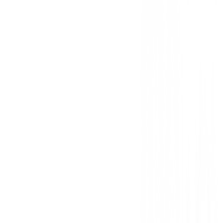
Todavía no hay opiniones para este producto.
Sé el primero en dejar una opinión cuando recibas tu 
Debes iniciar sesión para dejar una opinión sobre este
Iniciar Sesión
También te puede interesar