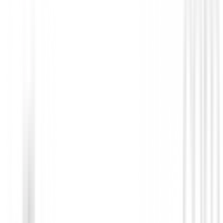
Accesorios carros de golf
Accesorio Clicgear para bolsa de tripode
29,00 €