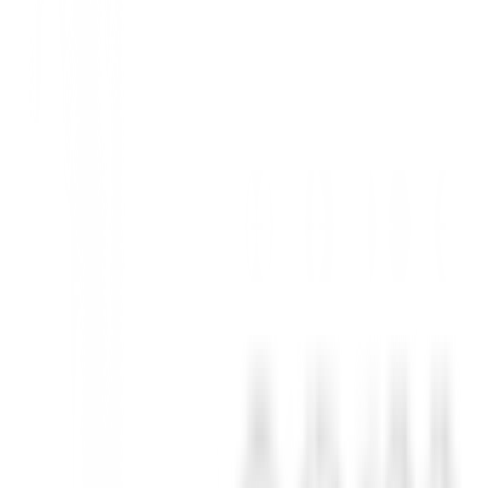
en un marcador de bola a juego. Ideal para regalar, promocionar tu marc
 que necesitas para destacar en el campo.
ido
(aspecto oro viejo), ofreciendo durabilidad y estilo.
re a mano cuando lo necesites.
ubes o como obsequio para clientes VIP.
tus marcadores personalizados a tiempo.
ismo y haz que tu marca juegue en cada hoyo con BuenGolpe!