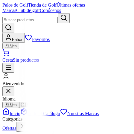
Palos de Golf
Tienda de Golf
Últimas ofertas
Marcas
Club de golf
Conócenos
Favoritos
Entrar
🇪🇸
es
Cesta
Sin productos
Bienvenido
Idioma
🇪🇸
es
🇬🇧
en
Inicio
Todo el Catálogo
Nuestras Marcas
Categorías
Ofertas