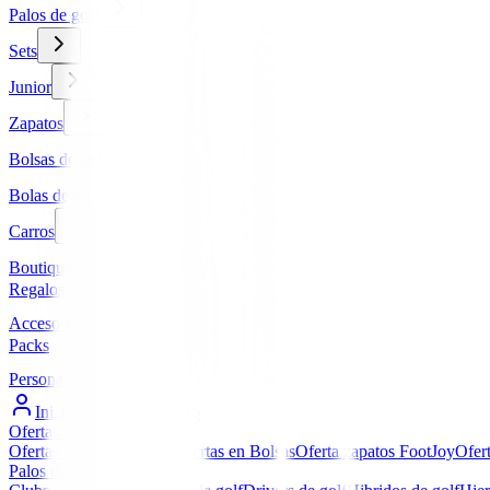
Palos de golf
Sets
Junior
Zapatos
Bolsas de golf
Bolas de golf
Carros
Boutique
Regalos
Accesorios
Packs
Personalizados
Iniciar Sesión / Registro
Ofertas
▼
Ofertas en Palos de golf
Ofertas en Bolsas
Oferta zapatos FootJoy
Ofer
Palos de golf
▼