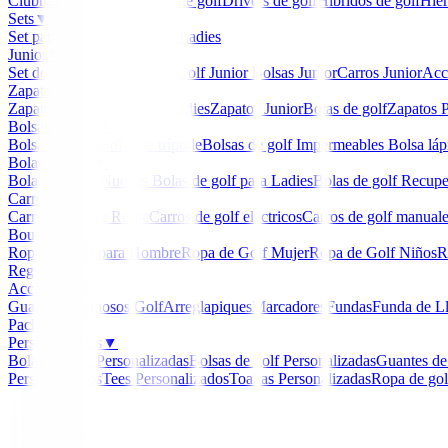
Clubmaker
Ladies
Maderas de golf
Drivers de golf
Hibridos de golf
Hier
Sets
▼
Set para Caballero
Set para Ladies
Junior
▼
Set de golf Junior
Palos de Golf Junior
Bolsas Junior
Carros Junior
Acc
Zapatos
▼
Zapatos Hombre
Zapatos Ladies
Zapatos Junior
Botas de golf
Zapatos P
Bolsas de golf
▼
Bolsa de carro
Bolsa de trípode
Bolsas de golf Impermeables
Bolsa láp
Bolas de golf
▼
Bolas de Golf Nuevas
Bolas de golf para Ladies
Bolas de golf Recup
Carros
▼
Carros Clicgear Rovic
Carros de golf eléctricos
Carros de golf manual
Boutique
▼
Ropa de Golf para Hombre
Ropa de Golf Mujer
Ropa de Golf Niños
R
Regalos
Accesorios
▼
Guantes
Luminosos Golf
Arreglapiques
Marcadores
Fundas
Funda de L
Packs
Personalizados
▼
Bolas de golf Personalizadas
Bolsas de golf Personalizadas
Guantes de
Personalizados
Tees Personalizados
Toallas Personalizadas
Ropa de gol
Inicio
/
Personalizados
/
Clip de visera con marcador 