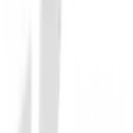
Personalizados
Bolsa Ping Hoofer Prodi G Large Junior
189,99 €