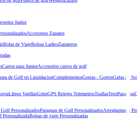
ros de golf
Putters de golf
Wedges
Zurdos
esorios Junior
ersonalizados
Accesorios Zapatos
iz
Bolsa de Viaje
Bolsas Ladies
Zapateros
eradas
es
Carros para Junior
Accesorios carros de golf
opa de Golf en Liquidacion
Complementos
Gorras - Gorros
Gafas de So
luvia
Libros
Varillas
Grips
GPS Relojes Telemetros
Toallas
Tees
Paraguas
C
 Golf Personalizados
Paraguas de Golf Personalizados
Arreglapiques Pe
f Personalizada
Bolsas de viaje Personalizadas
de golf Personalizados HC 220 + BMCM 2,5 Cm