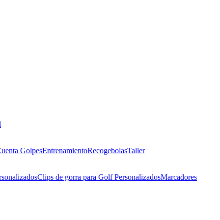
l
uenta Golpes
Entrenamiento
Recogebolas
Taller
rsonalizados
Clips de gorra para Golf Personalizados
Marcadores