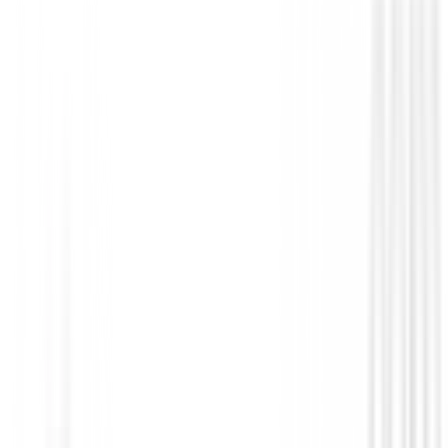
Complementos golf Caballero
Cinturón Footjoy Braided 69572 Hombr
49,95 €
44,95 €