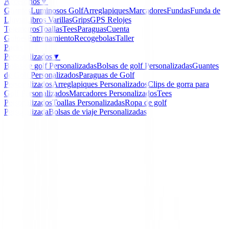
Accesorios
▼
Guantes
Luminosos Golf
Arreglapiques
Marcadores
Fundas
Funda de
Lluvia
Libros
Varillas
Grips
GPS Relojes
Telemetros
Toallas
Tees
Paraguas
Cuenta
Golpes
Entrenamiento
Recogebolas
Taller
Packs
Personalizados
▼
Bolas de golf Personalizadas
Bolsas de golf Personalizadas
Guantes
de Golf Personalizados
Paraguas de Golf
Personalizados
Arreglapiques Personalizados
Clips de gorra para
Golf Personalizados
Marcadores Personalizados
Tees
Personalizados
Toallas Personalizadas
Ropa de golf
Personalizada
Bolsas de viaje Personalizadas
Inicio
/
cinturones golf hombre
/
Cinturón Footjoy Essen
Azul Hombre
FootJoy
Cinturón Footjoy Essent
69489 Azul Hombre