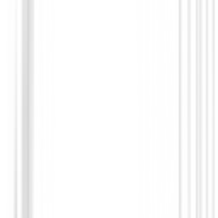
Complementos golf Caballero
Cinturón Footjoy Braided 69570 Navy/W
Hombre
49,95 €
44,95 €