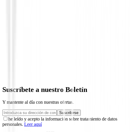
Complementos golf Caballero
Cinturón Footjoy Essential 69488 Negr
49,00 €
Suscríbete a nuestro Boletín
Y mantente al día con nuestras ofertas.
Suscribirse
he leído y acepto la información sobre tratamiento de datos
personales.
Leer aquí