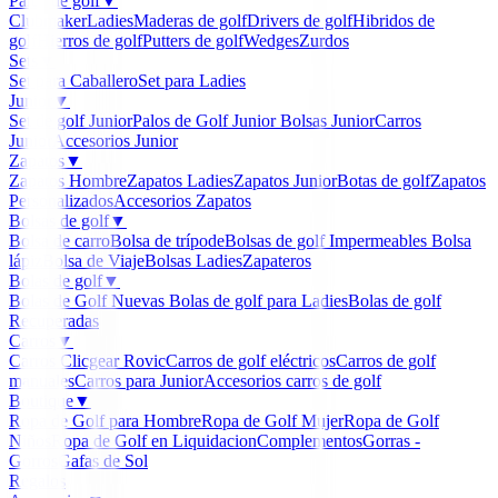
Palos de golf
▼
Clubmaker
Ladies
Maderas de golf
Drivers de golf
Hibridos de
golf
Hierros de golf
Putters de golf
Wedges
Zurdos
Sets
▼
Set para Caballero
Set para Ladies
Junior
▼
Set de golf Junior
Palos de Golf Junior
Bolsas Junior
Carros
Junior
Accesorios Junior
Zapatos
▼
Zapatos Hombre
Zapatos Ladies
Zapatos Junior
Botas de golf
Zapatos
Personalizados
Accesorios Zapatos
Bolsas de golf
▼
Bolsa de carro
Bolsa de trípode
Bolsas de golf Impermeables
Bolsa
lápiz
Bolsa de Viaje
Bolsas Ladies
Zapateros
Bolas de golf
▼
Bolas de Golf Nuevas
Bolas de golf para Ladies
Bolas de golf
Recuperadas
Carros
▼
Carros Clicgear Rovic
Carros de golf eléctricos
Carros de golf
manuales
Carros para Junior
Accesorios carros de golf
Boutique
▼
Ropa de Golf para Hombre
Ropa de Golf Mujer
Ropa de Golf
Niños
Ropa de Golf en Liquidacion
Complementos
Gorras -
Gorros
Gafas de Sol
Regalos