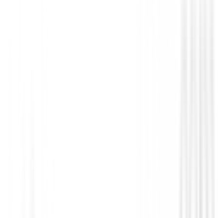
Complementos golf Caballero
Cinturón Footjoy Braided 69572 Hombr
49,95 €
44,95 €