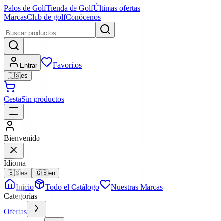
Palos de Golf
Tienda de Golf
Últimas ofertas
Marcas
Club de golf
Conócenos
Favoritos
Entrar
🇪🇸
es
Cesta
Sin productos
Bienvenido
Idioma
🇪🇸
es
🇬🇧
en
Inicio
Todo el Catálogo
Nuestras Marcas
Categorías
Ofertas