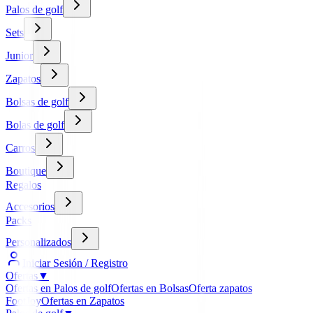
Palos de golf
Sets
Junior
Zapatos
Bolsas de golf
Bolas de golf
Carros
Boutique
Regalos
Accesorios
Packs
Personalizados
Iniciar Sesión / Registro
Ofertas
▼
Ofertas en Palos de golf
Ofertas en Bolsas
Oferta zapatos
FootJoy
Ofertas en Zapatos