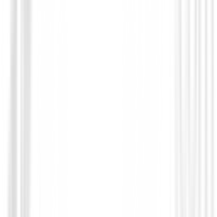
Complementos golf Caballero
Cinturón Footjoy Braided 69569 White/
Pink Hombre
49,95 €
44,95 €