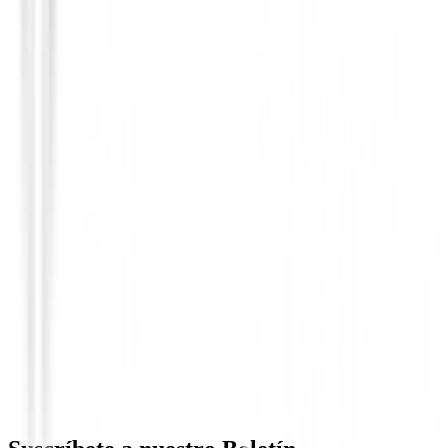
Complementos golf Caballero
Cinturón Footjoy Essential 69488 Negr
49,00 €