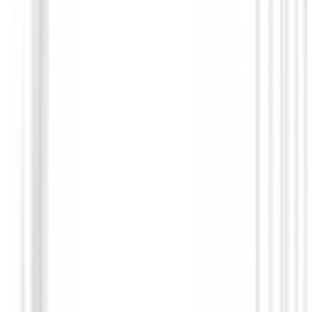
Complementos golf Caballero
Cinturón Footjoy Braided 69570 Navy/W
Hombre
49,95 €
44,95 €