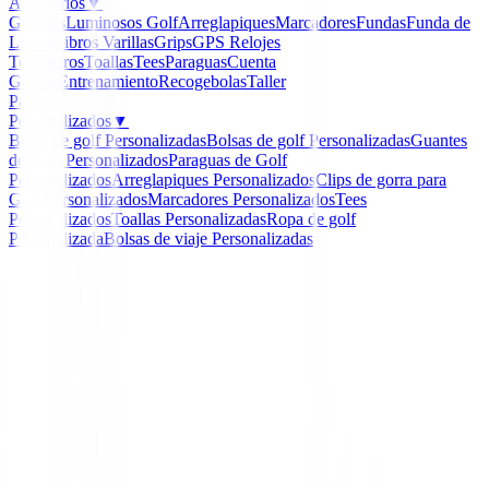
Accesorios
▼
Guantes
Luminosos Golf
Arreglapiques
Marcadores
Fundas
Funda de
Lluvia
Libros
Varillas
Grips
GPS Relojes
Telemetros
Toallas
Tees
Paraguas
Cuenta
Golpes
Entrenamiento
Recogebolas
Taller
Packs
Personalizados
▼
Bolas de golf Personalizadas
Bolsas de golf Personalizadas
Guantes
de Golf Personalizados
Paraguas de Golf
Personalizados
Arreglapiques Personalizados
Clips de gorra para
Golf Personalizados
Marcadores Personalizados
Tees
Personalizados
Toallas Personalizadas
Ropa de golf
Personalizada
Bolsas de viaje Personalizadas
Inicio
/
Complementos
/
Cinturón Footjoy Braided 6957
White/blue/Navy Hombre
-
10
%
FootJoy
Cinturón Footjoy Braid
69571 White/blue/Navy