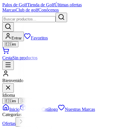
Palos de Golf
Tienda de Golf
Últimas ofertas
Marcas
Club de golf
Conócenos
Favoritos
Entrar
🇪🇸
es
Cesta
Sin productos
Bienvenido
Idioma
🇪🇸
es
🇬🇧
en
Inicio
Todo el Catálogo
Nuestras Marcas
Categorías
Ofertas