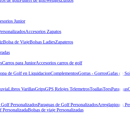
ros de golf
Putters de golf
Wedges
Zurdos
esorios Junior
ersonalizados
Accesorios Zapatos
iz
Bolsa de Viaje
Bolsas Ladies
Zapateros
eradas
es
Carros para Junior
Accesorios carros de golf
opa de Golf en Liquidacion
Complementos
Gorras - Gorros
Gafas de So
luvia
Libros
Varillas
Grips
GPS Relojes Telemetros
Toallas
Tees
Paraguas
C
 Golf Personalizados
Paraguas de Golf Personalizados
Arreglapiques Pe
f Personalizada
Bolsas de viaje Personalizadas