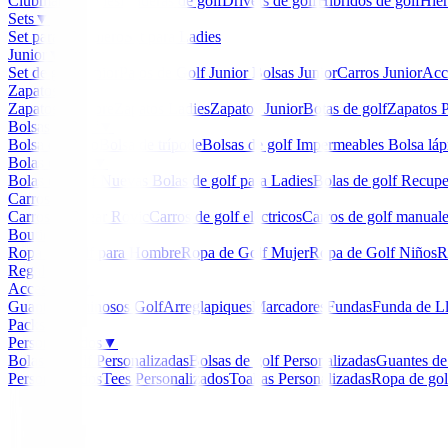
Clubmaker
Ladies
Maderas de golf
Drivers de golf
Hibridos de golf
Hier
Sets
▼
Set para Caballero
Set para Ladies
Junior
▼
Set de golf Junior
Palos de Golf Junior
Bolsas Junior
Carros Junior
Acc
Zapatos
▼
Zapatos Hombre
Zapatos Ladies
Zapatos Junior
Botas de golf
Zapatos P
Bolsas de golf
▼
Bolsa de carro
Bolsa de trípode
Bolsas de golf Impermeables
Bolsa láp
Bolas de golf
▼
Bolas de Golf Nuevas
Bolas de golf para Ladies
Bolas de golf Recup
Carros
▼
Carros Clicgear Rovic
Carros de golf eléctricos
Carros de golf manual
Boutique
▼
Ropa de Golf para Hombre
Ropa de Golf Mujer
Ropa de Golf Niños
R
Regalos
Accesorios
▼
Guantes
Luminosos Golf
Arreglapiques
Marcadores
Fundas
Funda de L
Packs
Personalizados
▼
Bolas de golf Personalizadas
Bolsas de golf Personalizadas
Guantes de
Personalizados
Tees Personalizados
Toallas Personalizadas
Ropa de gol
Inicio
/
Wedges
/
ChipR Ping Acero
-
10
%