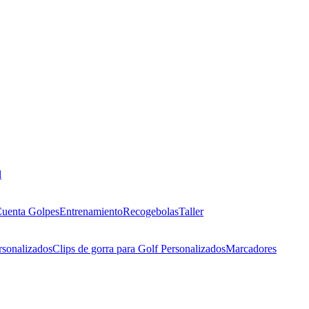
l
uenta Golpes
Entrenamiento
Recogebolas
Taller
rsonalizados
Clips de gorra para Golf Personalizados
Marcadores