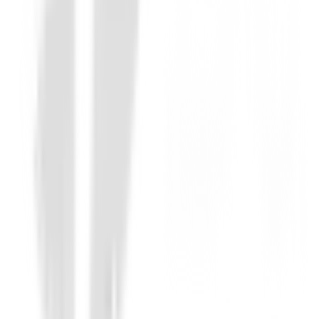
Wedges
Chipper Odyssey Hombre
169,00 €
158,99 €