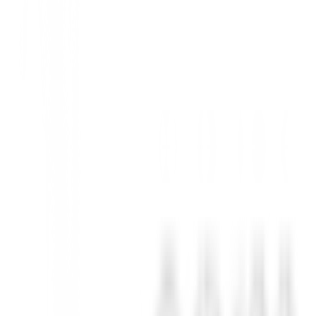
 tolerancia. Incluye una insignia en la cavidad posterior y un acabado 
. Una cara poco profunda (entre un putter y un wedge) ayuda asegurand