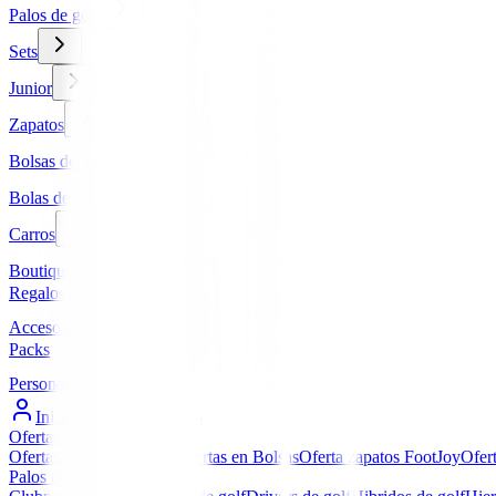
Palos de golf
Sets
Junior
Zapatos
Bolsas de golf
Bolas de golf
Carros
Boutique
Regalos
Accesorios
Packs
Personalizados
Iniciar Sesión / Registro
Ofertas
▼
Ofertas en Palos de golf
Ofertas en Bolsas
Oferta zapatos FootJoy
Ofer
Palos de golf
▼