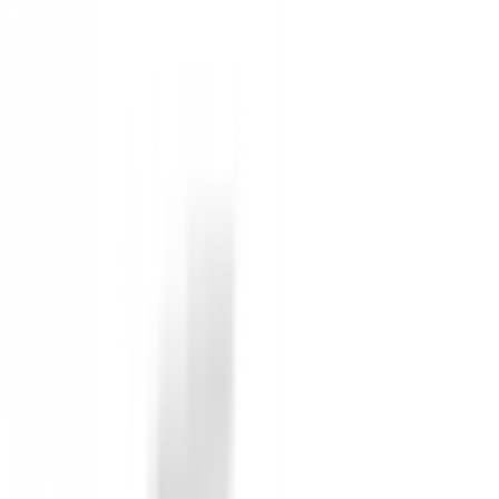
Estrías MicroMax
Estrías MicroMax fresadas con precisión (más juntas, m
aspecto compacto inspira confianza.
Z-Z115 Varilla
La varilla PING Wedge Z-Z115 es ligera (111 g) y tien
La longitud estándar de 35" es ajustable a medida.
El grip Dyla-wedge 360, el cual es 3/4 de pulgada más l
Sin opiniones
Todavía no hay opiniones para este producto.
Sé el primero en dejar una opinión cuando recibas tu 
Debes iniciar sesión para dejar una opinión sobre este
Iniciar Sesión
También te puede interesar