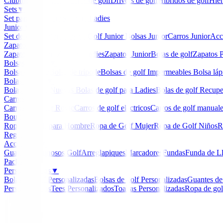
Clubmaker
Ladies
Maderas de golf
Drivers de golf
Hibridos de golf
Hier
Sets
▼
Set para Caballero
Set para Ladies
Junior
▼
Set de golf Junior
Palos de Golf Junior
Bolsas Junior
Carros Junior
Acc
Zapatos
▼
Zapatos Hombre
Zapatos Ladies
Zapatos Junior
Botas de golf
Zapatos P
Bolsas de golf
▼
Bolsa de carro
Bolsa de trípode
Bolsas de golf Impermeables
Bolsa láp
Bolas de golf
▼
Bolas de Golf Nuevas
Bolas de golf para Ladies
Bolas de golf Recup
Carros
▼
Carros Clicgear Rovic
Carros de golf eléctricos
Carros de golf manual
Boutique
▼
Ropa de Golf para Hombre
Ropa de Golf Mujer
Ropa de Golf Niños
R
Regalos
Accesorios
▼
Guantes
Luminosos Golf
Arreglapiques
Marcadores
Fundas
Funda de L
Packs
Personalizados
▼
Bolas de golf Personalizadas
Bolsas de golf Personalizadas
Guantes de
Personalizados
Tees Personalizados
Toallas Personalizadas
Ropa de gol
Inicio
/
Chaquetas Caballero
/
Chaqueta Joluvi Heat Rev
-
50
%