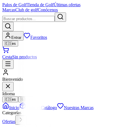
Palos de Golf
Tienda de Golf
Últimas ofertas
Marcas
Club de golf
Conócenos
Favoritos
Entrar
🇪🇸
es
Cesta
Sin productos
Bienvenido
Idioma
🇪🇸
es
🇬🇧
en
Inicio
Todo el Catálogo
Nuestras Marcas
Categorías
Ofertas