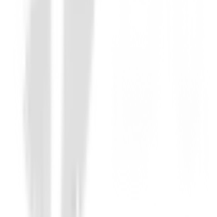
180,00 €
153,00 €
Desde