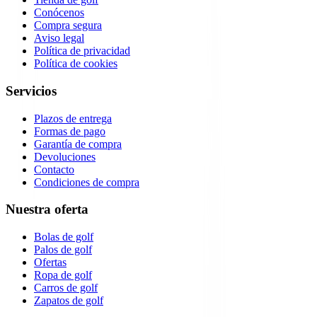
Conócenos
Compra segura
Aviso legal
Política de privacidad
Política de cookies
Servicios
Plazos de entrega
Formas de pago
Garantía de compra
Devoluciones
Contacto
Condiciones de compra
Nuestra oferta
Bolas de golf
Palos de golf
Ofertas
Ropa de golf
Carros de golf
Zapatos de golf