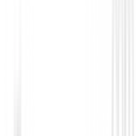
Chaquetas Caballero
Chaqueta Footjoy ThermoSeries Hybrid
180,00 €
153,00 €
Desde