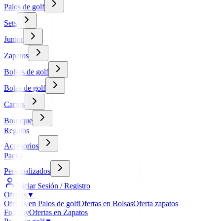
Palos de golf
Sets
Junior
Zapatos
Bolsas de golf
Bolas de golf
Carros
Boutique
Regalos
Accesorios
Packs
Personalizados
Iniciar Sesión / Registro
Ofertas
▼
Ofertas en Palos de golf
Ofertas en Bolsas
Oferta zapatos
FootJoy
Ofertas en Zapatos