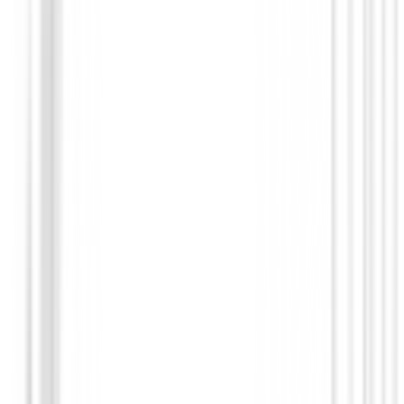
Chaquetas Caballero
Chaqueta Footjoy ThermoSeries Hybrid
180,00 €
153,00 €
Desde