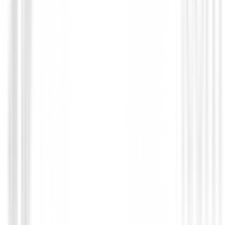
Chaquetas Caballero
Chaqueta Footjoy ThermoSeries Hybrid
180,00 €
153,00 €
Desde