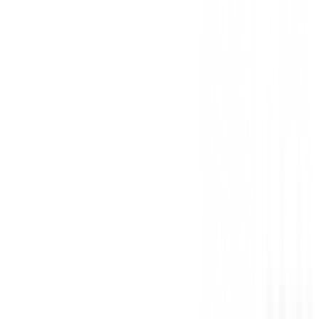
Iniciar Sesión
También te puede interesar