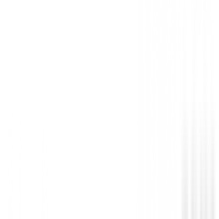
Sin opiniones
Todavía no hay opiniones para este producto.
Sé el primero en dejar una opinión cuando recibas tu 
Debes iniciar sesión para dejar una opinión sobre este
Iniciar Sesión
También te puede interesar