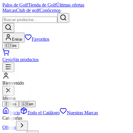
Palos de Golf
Tienda de Golf
Últimas ofertas
Marcas
Club de golf
Conócenos
Favoritos
Entrar
🇪🇸
es
Cesta
Sin productos
Bienvenido
Idioma
🇪🇸
es
🇬🇧
en
Inicio
Todo el Catálogo
Nuestras Marcas
Categorías
Ofertas