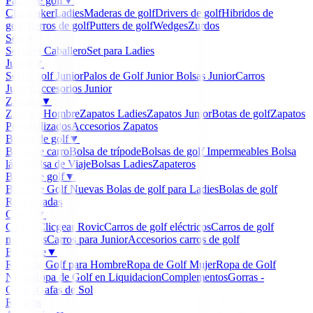
Palos de golf
▼
Clubmaker
Ladies
Maderas de golf
Drivers de golf
Hibridos de
golf
Hierros de golf
Putters de golf
Wedges
Zurdos
Sets
▼
Set para Caballero
Set para Ladies
Junior
▼
Set de golf Junior
Palos de Golf Junior
Bolsas Junior
Carros
Junior
Accesorios Junior
Zapatos
▼
Zapatos Hombre
Zapatos Ladies
Zapatos Junior
Botas de golf
Zapatos
Personalizados
Accesorios Zapatos
Bolsas de golf
▼
Bolsa de carro
Bolsa de trípode
Bolsas de golf Impermeables
Bolsa
lápiz
Bolsa de Viaje
Bolsas Ladies
Zapateros
Bolas de golf
▼
Bolas de Golf Nuevas
Bolas de golf para Ladies
Bolas de golf
Recuperadas
Carros
▼
Carros Clicgear Rovic
Carros de golf eléctricos
Carros de golf
manuales
Carros para Junior
Accesorios carros de golf
Boutique
▼
Ropa de Golf para Hombre
Ropa de Golf Mujer
Ropa de Golf
Niños
Ropa de Golf en Liquidacion
Complementos
Gorras -
Gorros
Gafas de Sol
Regalos