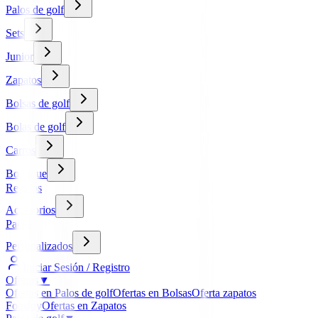
Palos de golf
Sets
Junior
Zapatos
Bolsas de golf
Bolas de golf
Carros
Boutique
Regalos
Accesorios
Packs
Personalizados
Iniciar Sesión / Registro
Ofertas
▼
Ofertas en Palos de golf
Ofertas en Bolsas
Oferta zapatos
FootJoy
Ofertas en Zapatos