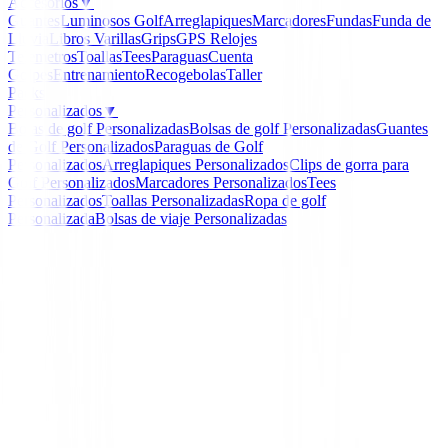
Accesorios
▼
Guantes
Luminosos Golf
Arreglapiques
Marcadores
Fundas
Funda de
Lluvia
Libros
Varillas
Grips
GPS Relojes
Telemetros
Toallas
Tees
Paraguas
Cuenta
Golpes
Entrenamiento
Recogebolas
Taller
Packs
Personalizados
▼
Bolas de golf Personalizadas
Bolsas de golf Personalizadas
Guantes
de Golf Personalizados
Paraguas de Golf
Personalizados
Arreglapiques Personalizados
Clips de gorra para
Golf Personalizados
Marcadores Personalizados
Tees
Personalizados
Toallas Personalizadas
Ropa de golf
Personalizada
Bolsas de viaje Personalizadas
Inicio
/
Novedades
/
Chaqueta Footjoy ThermoSeries Fu
89936
-
15
%
FootJoy
Chaqueta Footjoy
ThermoSeries Full-Zip 