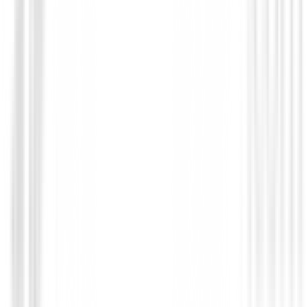
Novedades
Chaqueta Footjoy HydroLite X 89920 
219,00 €
175,00 €
Desde