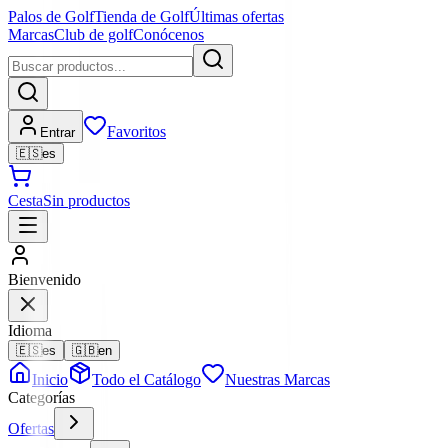
Palos de Golf
Tienda de Golf
Últimas ofertas
Marcas
Club de golf
Conócenos
Favoritos
Entrar
🇪🇸
es
Cesta
Sin productos
Bienvenido
Idioma
🇪🇸
es
🇬🇧
en
Inicio
Todo el Catálogo
Nuestras Marcas
Categorías
Ofertas