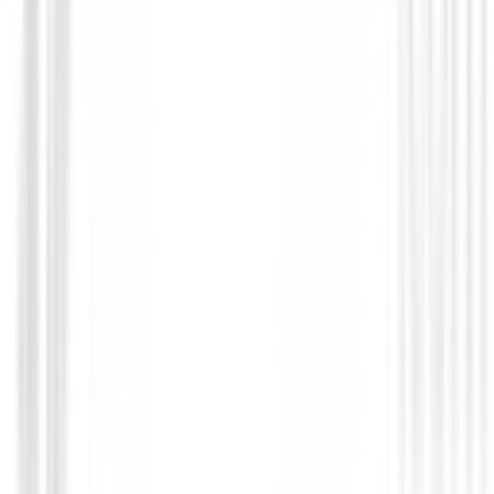
Prendas Punto Señora
Jersey Footjoy Wool Blend V-Neck 8851
119,00 €
95,95 €
Desde