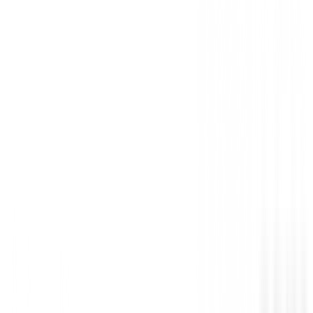
Iniciar Sesión
También te puede interesar