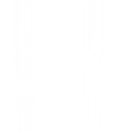
Ref:
196665653801
-
11
%
158,99 €
179,00 €
Desde
COLOR
:
Gris
TALLA
:
S
Género
:
Mujer
Disponible para envío inmediato
Selecciona Opciones