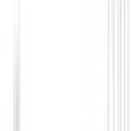
Prendas Punto Señora
Jersey Footjoy Mujer Ref. 34218
115,00 €
89,00 €
Desde