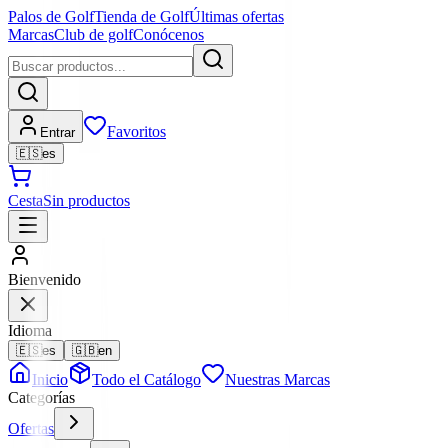
Palos de Golf
Tienda de Golf
Últimas ofertas
Marcas
Club de golf
Conócenos
Favoritos
Entrar
🇪🇸
es
Cesta
Sin productos
Bienvenido
Idioma
🇪🇸
es
🇬🇧
en
Inicio
Todo el Catálogo
Nuestras Marcas
Categorías
Ofertas