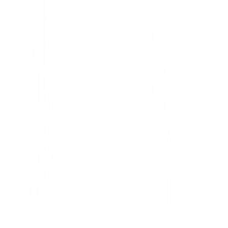
Precio bajo consulta
Género
:
Hombre
Producto inactivo (No disponible)
No disponible
Anterior
Chaleco Ping Aaran P03699-INY Steel/Marl/
XL
Siguiente
Carro Electrico Motocaddy SE ( Bateria Sta