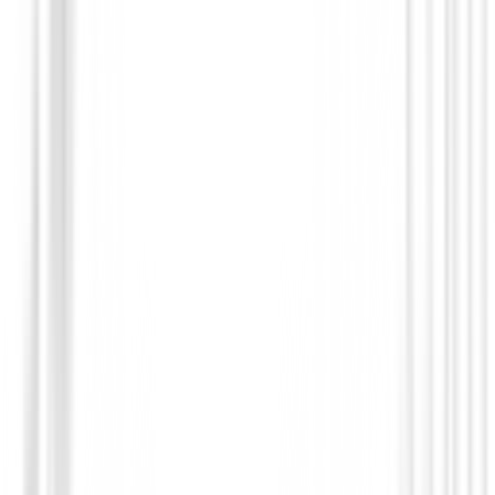
Novedades