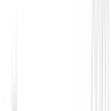
Novedades
Zapatos Footjoy Prolite Boa Hombre 56
158,99 €
135,00 €
Desde