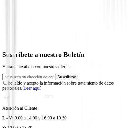
Novedades
Juego Completo Honma Beres 09 4S 202
484.000,00 €
Suscríbete a nuestro Boletín
Y mantente al día con nuestras ofertas.
Suscribirse
he leído y acepto la información sobre tratamiento de datos
personales.
Leer aquí
Atención al Cliente
L - V:
9.00 a 14.00 y 16.00 a 19.30
S:
10.00 a 13.30