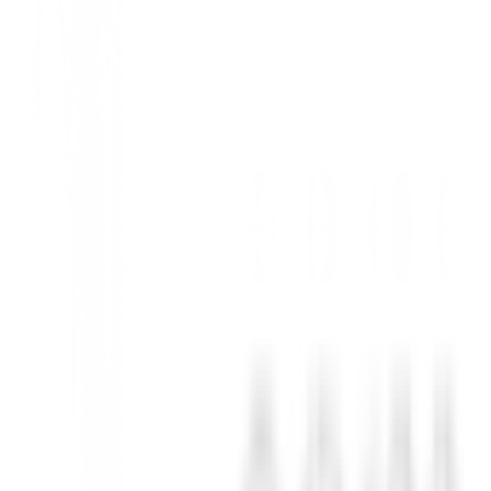
wing
ombre en Azul Marino
. Diseñado para el golfista moderno, este chaleco 
 siempre en el juego.
rificar la libertad de movimiento. Olvídate de las restricciones; cada swi