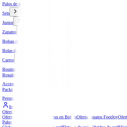
Palos de golf
Sets
Junior
Zapatos
Bolsas de golf
Bolas de golf
Carros
Boutique
Regalos
Accesorios
Packs
Personalizados
Iniciar Sesión / Registro
Ofertas
▼
Ofertas en Palos de golf
Ofertas en Bolsas
Oferta zapatos FootJoy
Ofer
Palos de golf
▼