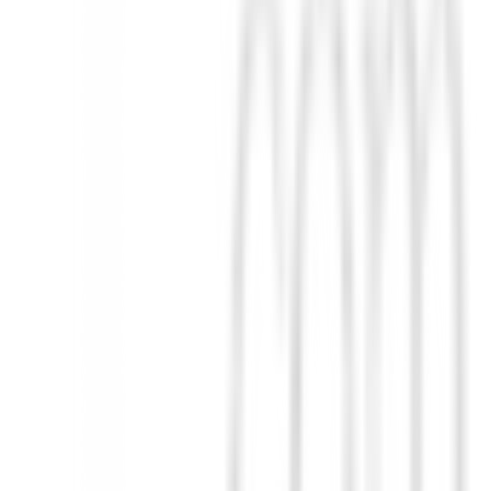
 tardes ventosas.
ovimiento del swing.
te toda la ronda.
ste en el cuello y la parte trasera.
a - Verano
, es una adición imprescindible a tu armario de golf. ¡Prepá