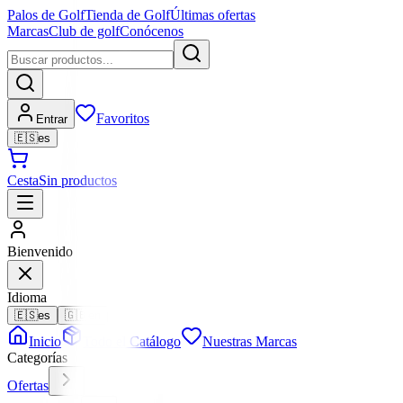
Palos de Golf
Tienda de Golf
Últimas ofertas
Marcas
Club de golf
Conócenos
Favoritos
Entrar
🇪🇸
es
Cesta
Sin productos
Bienvenido
Idioma
🇪🇸
es
🇬🇧
en
Inicio
Todo el Catálogo
Nuestras Marcas
Categorías
Ofertas