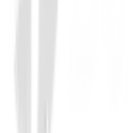
Chaleco Footjoy Hybrid 88825 Azul Tall
149,00 €
99,00 €
Desde