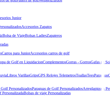
ros de golf
Putters de golf
Wedges
Zurdos
esorios Junior
ersonalizados
Accesorios Zapatos
iz
Bolsa de Viaje
Bolsas Ladies
Zapateros
eradas
es
Carros para Junior
Accesorios carros de golf
opa de Golf en Liquidacion
Complementos
Gorras - Gorros
Gafas de So
luvia
Libros
Varillas
Grips
GPS Relojes Telemetros
Toallas
Tees
Paraguas
C
 Golf Personalizados
Paraguas de Golf Personalizados
Arreglapiques Pe
f Personalizada
Bolsas de viaje Personalizadas
Zip Navy 88456 Hombre