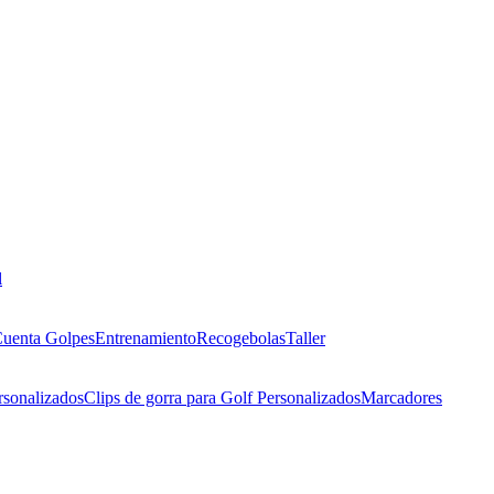
l
uenta Golpes
Entrenamiento
Recogebolas
Taller
rsonalizados
Clips de gorra para Golf Personalizados
Marcadores