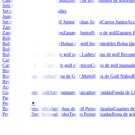
Clubmaker
Ladies
Maderas de golf
Drivers de golf
Hibridos de golf
Hier
Sets
▼
Set para Caballero
Set para Ladies
Junior
▼
Set de golf Junior
Palos de Golf Junior
Bolsas Junior
Carros Junior
Acc
Zapatos
▼
Zapatos Hombre
Zapatos Ladies
Zapatos Junior
Botas de golf
Zapatos P
Bolsas de golf
▼
Bolsa de carro
Bolsa de trípode
Bolsas de golf Impermeables
Bolsa láp
Bolas de golf
▼
Bolas de Golf Nuevas
Bolas de golf para Ladies
Bolas de golf Recup
Carros
▼
Carros Clicgear Rovic
Carros de golf eléctricos
Carros de golf manual
Boutique
▼
Ropa de Golf para Hombre
Ropa de Golf Mujer
Ropa de Golf Niños
R
Regalos
Accesorios
▼
Guantes
Luminosos Golf
Arreglapiques
Marcadores
Fundas
Funda de L
Packs
Personalizados
▼
Bolas de golf Personalizadas
Bolsas de golf Personalizadas
Guantes de
Personalizados
Tees Personalizados
Toallas Personalizadas
Ropa de gol
Inicio
/
Chalecos golf Hombre
/
Chaleco FootJoy Full 
-
23
%