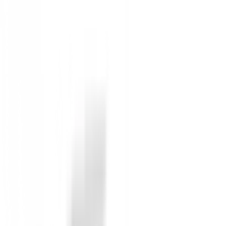
Versatilidad en el Campo:
Prenda ideal para a
Máxima Movilidad:
Su material de punto flexi
Regulación de Temperatura:
Ofrece una reten
Tecnología de Absorción de Humedad:
Mantie
Diseño Elegante y Duradero:
Color sólido azu
Fácil Cuidado:
Tejido resistente a las arrugas,
Este chaleco no solo mejora tu rendimiento, sino que t
destacar con FootJoy y BuenGolpe!
Sin opiniones
Todavía no hay opiniones para este producto.
Sé el primero en dejar una opinión cuando recibas tu 
Debes iniciar sesión para dejar una opinión sobre este
Iniciar Sesión
También te puede interesar