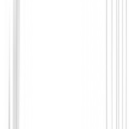
extras esenciales para tu jornada de golf.
Un Carro Pensado para la Como
El Rovic RV3J se beneficia de la ingeniería de Clicge
garantizando un diseño incomparable y una funcional
excepcional. Su amplia distancia entre ejes proporcio
estabilidad superior, mientras que su sistema de plegad
diferencia de otros carros en el mercado. Con un peso
kg, es ligero y fácil de maniobrar, incluso para los m
Accesorios que Marcan la Difere
Para que no te falte de nada en el campo, el Carro R
Junior incluye de serie:
Porta-tarjeta de puntuación
Porta-bebidas
Porta-paraguas
Porta-bolas