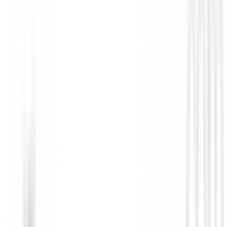
Su robustez y facilidad de uso lo convierten en la opc
las futuras promesas del golf. Olvídate de los carros 
difíciles de manejar; el RV3J se pliega en segundos a
dimensiones increíblemente compactas, facilitando su
almacenamiento y transporte.
Características Principales del R
RV3J Junior
Diseño Compacto y Robusto:
Construido para
plegado ultra-sencillo que ahorra espacio.
3 Ruedas de Alta Calidad:
Grandes ruedas de
para un desplazamiento suave y estable en cualq
del campo.
Freno de Pie Seguro:
Mantén tu carro fijo en 
total confianza.
Ideal para Jóvenes Golfistas:
Adaptado para bo
partir de la talla 2), perfecto para niños y niñas.
Accesorios Completos Incluidos:
Viene equip