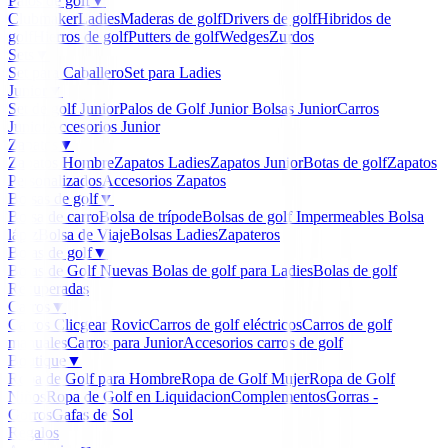
Palos de golf
▼
Clubmaker
Ladies
Maderas de golf
Drivers de golf
Hibridos de
golf
Hierros de golf
Putters de golf
Wedges
Zurdos
Sets
▼
Set para Caballero
Set para Ladies
Junior
▼
Set de golf Junior
Palos de Golf Junior
Bolsas Junior
Carros
Junior
Accesorios Junior
Zapatos
▼
Zapatos Hombre
Zapatos Ladies
Zapatos Junior
Botas de golf
Zapatos
Personalizados
Accesorios Zapatos
Bolsas de golf
▼
Bolsa de carro
Bolsa de trípode
Bolsas de golf Impermeables
Bolsa
lápiz
Bolsa de Viaje
Bolsas Ladies
Zapateros
Bolas de golf
▼
Bolas de Golf Nuevas
Bolas de golf para Ladies
Bolas de golf
Recuperadas
Carros
▼
Carros Clicgear Rovic
Carros de golf eléctricos
Carros de golf
manuales
Carros para Junior
Accesorios carros de golf
Boutique
▼
Ropa de Golf para Hombre
Ropa de Golf Mujer
Ropa de Golf
Niños
Ropa de Golf en Liquidacion
Complementos
Gorras -
Gorros
Gafas de Sol
Regalos