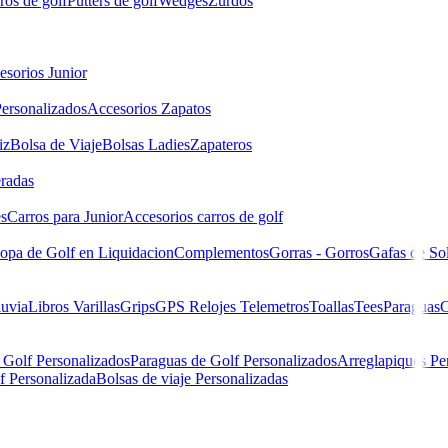
ros de golf
Putters de golf
Wedges
Zurdos
esorios Junior
ersonalizados
Accesorios Zapatos
iz
Bolsa de Viaje
Bolsas Ladies
Zapateros
eradas
es
Carros para Junior
Accesorios carros de golf
opa de Golf en Liquidacion
Complementos
Gorras - Gorros
Gafas de So
luvia
Libros
Varillas
Grips
GPS Relojes Telemetros
Toallas
Tees
Paraguas
C
 Golf Personalizados
Paraguas de Golf Personalizados
Arreglapiques Pe
f Personalizada
Bolsas de viaje Personalizadas
( Lithium )