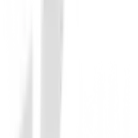
Sé el primero en dejar una opinión cuando recibas tu 
Debes iniciar sesión para dejar una opinión sobre este
Iniciar Sesión
También te puede interesar