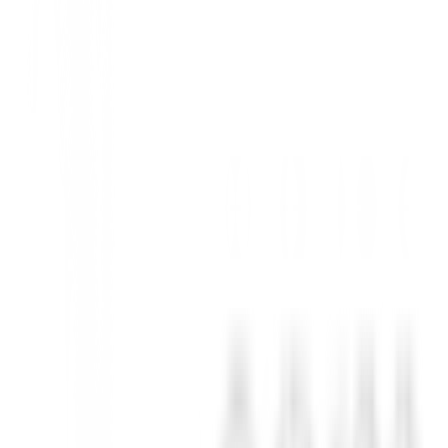
 el campo. Diseñado para ofrecer una experiencia de golf sin esfuerzo, 
nto y practicidad.
itio integrada.
un espacio mínimo.