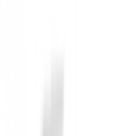
Control de Velocidad Preciso:
Ajusta la veloc
Asa Ergonómica Ajustable:
Se adapta a cualq
Color Elegante:
Disponible en un sofisticado 
Ventajas de la Batería de Litio:
Mayor Ligereza:
Reduce el peso total del carro
Carga Rápida:
Menos tiempo de espera y más
Mayor Durabilidad:
Ofrece un ciclo de vida m
Rendimiento Consistente:
Mantiene su potenci
En
BuenGolpe
, te ofrecemos el Powakaddy CT2 Liti
peso de tus palos te frene! Añade este carro eléctrico 
¡Compra ahora en BuenGolpe y eleva tu experienc
Sin opiniones
Todavía no hay opiniones para este producto.