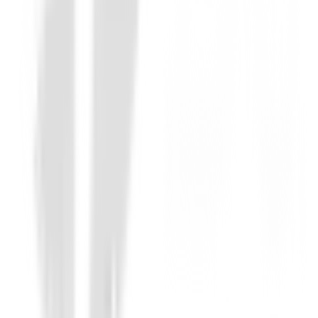
Carros de golf eléctricos
Carro Electrico powakaddy CT10 EBS ( 
1549,99 €
1449,99 €