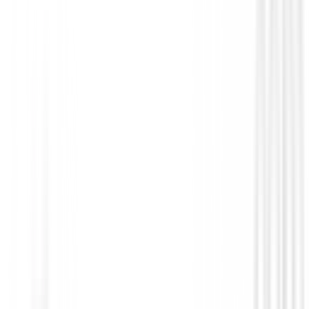
Polos Caballero
Camiseta termica FootJoy ThermoSeries 
Baselayer 31967 Hombre
79,00 €
67,95 €
Desde