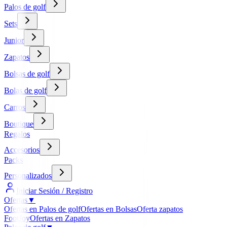
Palos de golf
Sets
Junior
Zapatos
Bolsas de golf
Bolas de golf
Carros
Boutique
Regalos
Accesorios
Packs
Personalizados
Iniciar Sesión / Registro
Ofertas
▼
Ofertas en Palos de golf
Ofertas en Bolsas
Oferta zapatos
FootJoy
Ofertas en Zapatos