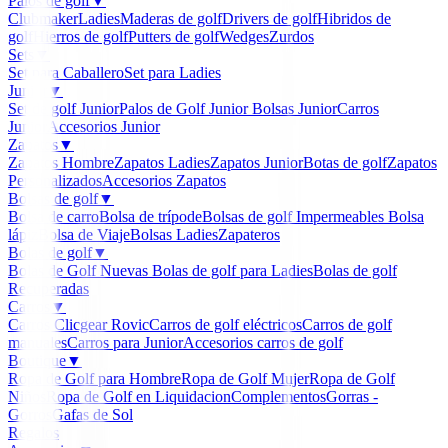
Palos de golf
▼
Clubmaker
Ladies
Maderas de golf
Drivers de golf
Hibridos de
golf
Hierros de golf
Putters de golf
Wedges
Zurdos
Sets
▼
Set para Caballero
Set para Ladies
Junior
▼
Set de golf Junior
Palos de Golf Junior
Bolsas Junior
Carros
Junior
Accesorios Junior
Zapatos
▼
Zapatos Hombre
Zapatos Ladies
Zapatos Junior
Botas de golf
Zapatos
Personalizados
Accesorios Zapatos
Bolsas de golf
▼
Bolsa de carro
Bolsa de trípode
Bolsas de golf Impermeables
Bolsa
lápiz
Bolsa de Viaje
Bolsas Ladies
Zapateros
Bolas de golf
▼
Bolas de Golf Nuevas
Bolas de golf para Ladies
Bolas de golf
Recuperadas
Carros
▼
Carros Clicgear Rovic
Carros de golf eléctricos
Carros de golf
manuales
Carros para Junior
Accesorios carros de golf
Boutique
▼
Ropa de Golf para Hombre
Ropa de Golf Mujer
Ropa de Golf
Niños
Ropa de Golf en Liquidacion
Complementos
Gorras -
Gorros
Gafas de Sol
Regalos