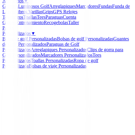
Accesorios
▼
Guantes
Luminosos Golf
Arreglapiques
Marcadores
Fundas
Funda de
Lluvia
Libros
Varillas
Grips
GPS Relojes
Telemetros
Toallas
Tees
Paraguas
Cuenta
Golpes
Entrenamiento
Recogebolas
Taller
Packs
Personalizados
▼
Bolas de golf Personalizadas
Bolsas de golf Personalizadas
Guantes
de Golf Personalizados
Paraguas de Golf
Personalizados
Arreglapiques Personalizados
Clips de gorra para
Golf Personalizados
Marcadores Personalizados
Tees
Personalizados
Toallas Personalizadas
Ropa de golf
Personalizada
Bolsas de viaje Personalizadas
Inicio
/
Polos Caballero
/
Camiseta Footjoy Thermal Ba
Negra Ref.96893 Hombre
-
15
%
FootJoy
Camiseta Footjoy Therm
Base Layer Mock Negra