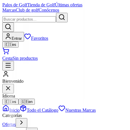
Palos de Golf
Tienda de Golf
Últimas ofertas
Marcas
Club de golf
Conócenos
Favoritos
Entrar
🇪🇸
es
Cesta
Sin productos
Bienvenido
Idioma
🇪🇸
es
🇬🇧
en
Inicio
Todo el Catálogo
Nuestras Marcas
Categorías
Ofertas