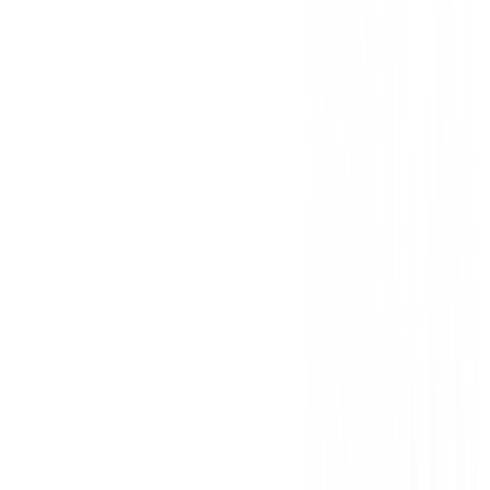
y seguro!
1 opinión
GOYA SOLUCIONES INFORMATICAS S.L .
8 de marzo de 2019
Prenda apropiada para sentirle ligero sin
Producto esencial para cualquier golfista
Debes iniciar sesión para dejar una opinión sobre este
Iniciar Sesión
También te puede interesar