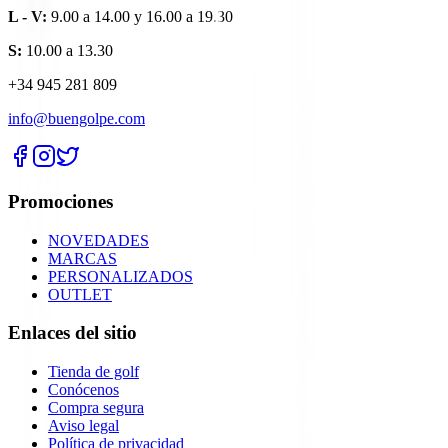
L - V:
9.00 a 14.00 y 16.00 a 19.30
S:
10.00 a 13.30
+34 945 281 809
info@buengolpe.com
Promociones
NOVEDADES
MARCAS
PERSONALIZADOS
OUTLET
Enlaces del sitio
Tienda de golf
Conócenos
Compra segura
Aviso legal
Política de privacidad