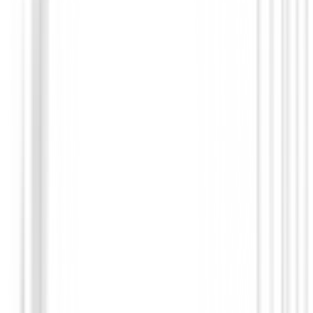
Gorras - Gorros
Gorra Callaway Golf TA Perf Pro Cuan
Negra/Amarillo
28,00 €
25,00 €