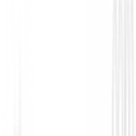
Gorra Callaway Tour Perf Pro Cuantum
Blanca/Roja
28,00 €
25,00 €