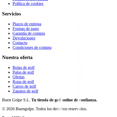
Política de cookies
Servicios
Plazos de entrega
Formas de pago
Garantía de compra
Devoluciones
Contacto
Condiciones de compra
Nuestra oferta
Bolas de golf
Palos de golf
Ofertas
Ropa de golf
Carros de golf
Zapatos de golf
Buen Golpe S.L.
Tu tienda de golf online de confianza.
©
2026
Buengolpe.
Todos los derechos reservados.