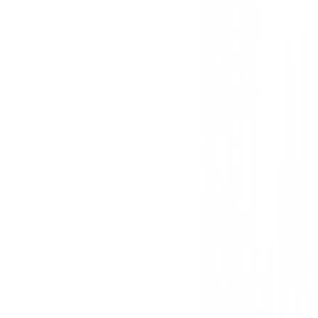
También te puede interesar