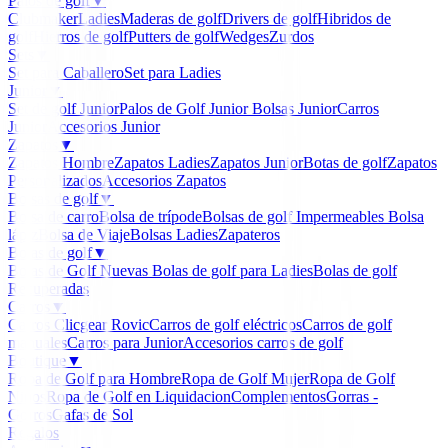
Palos de golf
▼
Clubmaker
Ladies
Maderas de golf
Drivers de golf
Hibridos de
golf
Hierros de golf
Putters de golf
Wedges
Zurdos
Sets
▼
Set para Caballero
Set para Ladies
Junior
▼
Set de golf Junior
Palos de Golf Junior
Bolsas Junior
Carros
Junior
Accesorios Junior
Zapatos
▼
Zapatos Hombre
Zapatos Ladies
Zapatos Junior
Botas de golf
Zapatos
Personalizados
Accesorios Zapatos
Bolsas de golf
▼
Bolsa de carro
Bolsa de trípode
Bolsas de golf Impermeables
Bolsa
lápiz
Bolsa de Viaje
Bolsas Ladies
Zapateros
Bolas de golf
▼
Bolas de Golf Nuevas
Bolas de golf para Ladies
Bolas de golf
Recuperadas
Carros
▼
Carros Clicgear Rovic
Carros de golf eléctricos
Carros de golf
manuales
Carros para Junior
Accesorios carros de golf
Boutique
▼
Ropa de Golf para Hombre
Ropa de Golf Mujer
Ropa de Golf
Niños
Ropa de Golf en Liquidacion
Complementos
Gorras -
Gorros
Gafas de Sol
Regalos