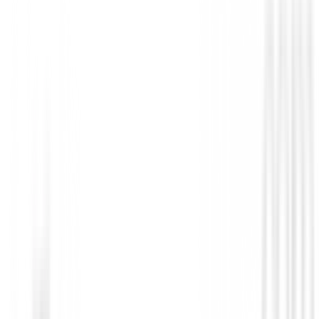
temporada tras temporada.
Versatilidad para tu Día a Día
: No solo son p
el campo de golf. Su diseño y confort los hacen
cualquier actividad diaria, ofreciendo un sopor
para el pie y una sensación de ligereza constant
Estilo Exclusivo Surprize Shop
: Añade un toq
distintivo a tu equipamiento de golf con el dise
moderno de Surprize Shop, destacando en cada
Composición
: 85% Algodón, 13% Poliéster, 2% Elas
¡No dejes que el cansancio o la incomodidad en los pi
calidad a tu partida! Los
Calcetines Golf Mujer Sur
(Pack 2 Pares)
son la elección perfecta para optimiza
rendimiento.
Añádelos hoy mismo a tu carrito de 
siente la diferencia en el green.
Sin opiniones
Todavía no hay opiniones para este producto.
Sé el primero en dejar una opinión cuando recibas tu 