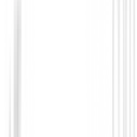
Debes iniciar sesión para dejar una opinión sobre este
Iniciar Sesión
También te puede interesar