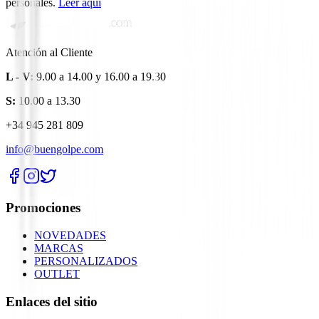
personales.
Leer aquí
Atención al Cliente
L - V:
9.00 a 14.00 y 16.00 a 19.30
S:
10.00 a 13.30
+34 945 281 809
info@buengolpe.com
Promociones
NOVEDADES
MARCAS
PERSONALIZADOS
OUTLET
Enlaces del sitio