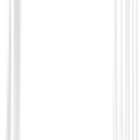
Complementos golf Señora
Calcetines Surprize Shop Mujer (pack de 
18,98 €