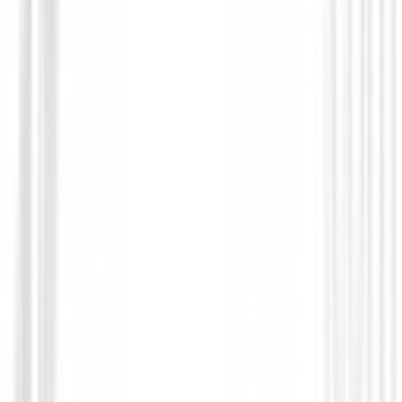
Zapatos Ladies
Zapatos Footjoy Pulse Mujer 93848
White/Navy/Pink
144,99 €
99,99 €
Desde