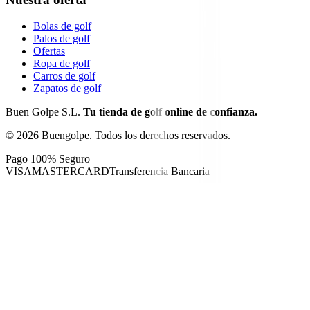
Bolas de golf
Palos de golf
Ofertas
Ropa de golf
Carros de golf
Zapatos de golf
Buen Golpe S.L.
Tu tienda de golf online de confianza.
©
2026
Buengolpe.
Todos los derechos reservados.
Pago 100% Seguro
VISA
MASTERCARD
Transferencia Bancaria