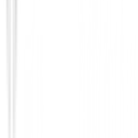
Zapatos Ladies
Zapatos Footjoy Performa 99209
White/White/Orange Mujer
170,01 €
144,50 €
Desde