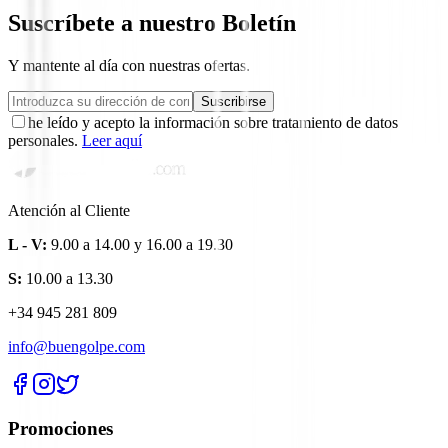
Suscríbete a nuestro Boletín
Y mantente al día con nuestras ofertas.
Suscribirse
he leído y acepto la información sobre tratamiento de datos
personales.
Leer aquí
Atención al Cliente
L - V:
9.00 a 14.00 y 16.00 a 19.30
S:
10.00 a 13.30
+34 945 281 809
info@buengolpe.com
Promociones