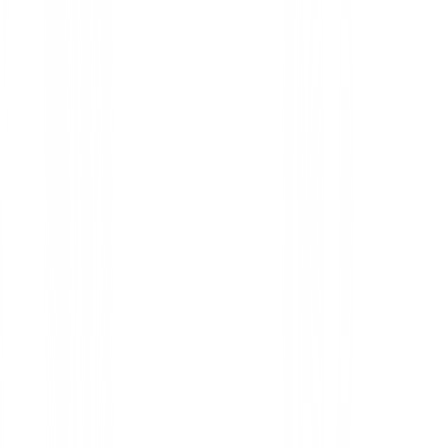
-
26
%
129,00 €
175,00 €
COLOR
:
Negro
TALLA
:
38
39
Horma
:
Wide
Género
:
Mujer
Disponible para envío inmediato
Selecciona Opciones
Anterior
Botas FootJoy HyperBoot 55488 Hombre