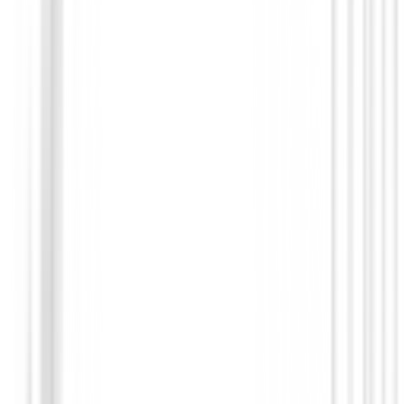
Zapatos Ladies
Zapatos Footjoy Pulse Mujer 93849
White/Navy/Blue
144,99 €
95,00 €
Desde