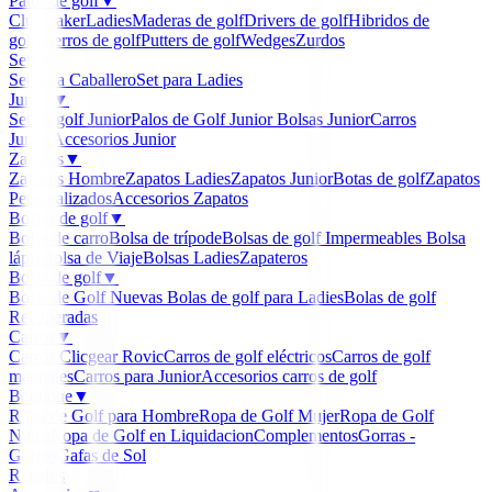
Palos de golf
▼
Clubmaker
Ladies
Maderas de golf
Drivers de golf
Hibridos de
golf
Hierros de golf
Putters de golf
Wedges
Zurdos
Sets
▼
Set para Caballero
Set para Ladies
Junior
▼
Set de golf Junior
Palos de Golf Junior
Bolsas Junior
Carros
Junior
Accesorios Junior
Zapatos
▼
Zapatos Hombre
Zapatos Ladies
Zapatos Junior
Botas de golf
Zapatos
Personalizados
Accesorios Zapatos
Bolsas de golf
▼
Bolsa de carro
Bolsa de trípode
Bolsas de golf Impermeables
Bolsa
lápiz
Bolsa de Viaje
Bolsas Ladies
Zapateros
Bolas de golf
▼
Bolas de Golf Nuevas
Bolas de golf para Ladies
Bolas de golf
Recuperadas
Carros
▼
Carros Clicgear Rovic
Carros de golf eléctricos
Carros de golf
manuales
Carros para Junior
Accesorios carros de golf
Boutique
▼
Ropa de Golf para Hombre
Ropa de Golf Mujer
Ropa de Golf
Niños
Ropa de Golf en Liquidacion
Complementos
Gorras -
Gorros
Gafas de Sol
Regalos