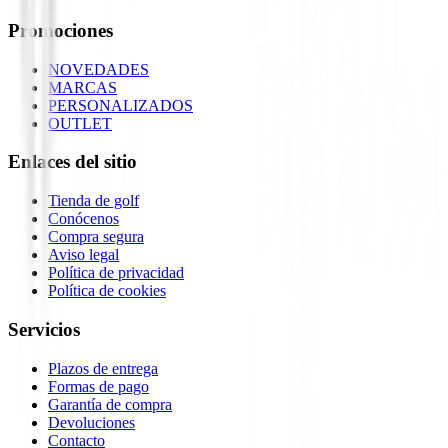
Promociones
NOVEDADES
MARCAS
PERSONALIZADOS
OUTLET
Enlaces del sitio
Tienda de golf
Conócenos
Compra segura
Aviso legal
Política de privacidad
Política de cookies
Servicios
Plazos de entrega
Formas de pago
Garantía de compra
Devoluciones
Contacto