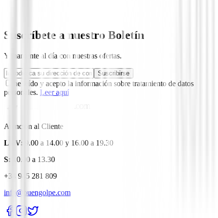
Iniciar Sesión
Suscríbete a nuestro Boletín
Y mantente al día con nuestras ofertas.
Suscribirse
he leído y acepto la información sobre tratamiento de datos
personales.
Leer aquí
Atención al Cliente
L - V:
9.00 a 14.00 y 16.00 a 19.30
S:
10.00 a 13.30
+34 945 281 809
info@buengolpe.com