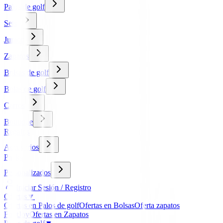
Palos de golf
Sets
Junior
Zapatos
Bolsas de golf
Bolas de golf
Carros
Boutique
Regalos
Accesorios
Packs
Personalizados
Iniciar Sesión / Registro
Ofertas
▼
Ofertas en Palos de golf
Ofertas en Bolsas
Oferta zapatos
FootJoy
Ofertas en Zapatos