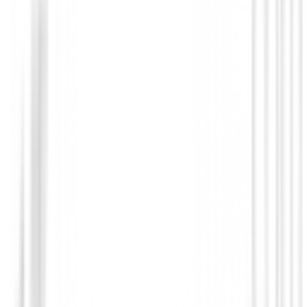
Descripción Detallada
Botas Footjoy Shroud 56727.
Detalles de producto
CONSTRUCCIÓN DURADERA Cuero suave de plen
forro térmico para un ambiente cómodo y seco dentro 
TRACCIÓN EN EL CAMPO Equipado con tacos Pul
Softspikes® con púas de perfil bajo que brindan estab
soporte desde el momento en que pones un pie en el 
FLEX ÚLTIMO Punta completamente redondeada, aj
en el antepié y el empeine, con un talón ligeramente e
agregó resorte en la puntera para un perfil atlético.
Sin opiniones
Todavía no hay opiniones para este producto.
Sé el primero en dejar una opinión cuando recibas tu 
Debes iniciar sesión para dejar una opinión sobre este