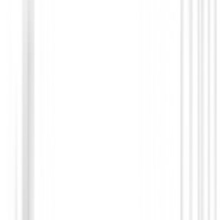
Bolsas de golf
Bolsa de Golf XXIO 14 Weatherproof Ca
Negra
399,00 €
358,99 €