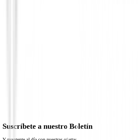
Bolsas de golf
Bolsa de Golf Ogio All Elements Silencer
Dusk
428,99 €
368,99 €
Suscríbete a nuestro Boletín
Y mantente al día con nuestras ofertas.