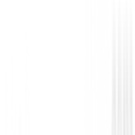
Bolsas de golf
Bolsa Sun Mountain Eco-Lite 4 Way Sta
250,00 €