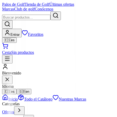
Palos de Golf
Tienda de Golf
Últimas ofertas
Marcas
Club de golf
Conócenos
Favoritos
Entrar
🇪🇸
es
Cesta
Sin productos
Bienvenido
Idioma
🇪🇸
es
🇬🇧
en
Inicio
Todo el Catálogo
Nuestras Marcas
Categorías
Ofertas