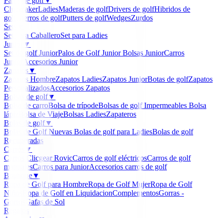
Palos de golf
▼
Clubmaker
Ladies
Maderas de golf
Drivers de golf
Hibridos de
golf
Hierros de golf
Putters de golf
Wedges
Zurdos
Sets
▼
Set para Caballero
Set para Ladies
Junior
▼
Set de golf Junior
Palos de Golf Junior
Bolsas Junior
Carros
Junior
Accesorios Junior
Zapatos
▼
Zapatos Hombre
Zapatos Ladies
Zapatos Junior
Botas de golf
Zapatos
Personalizados
Accesorios Zapatos
Bolsas de golf
▼
Bolsa de carro
Bolsa de trípode
Bolsas de golf Impermeables
Bolsa
lápiz
Bolsa de Viaje
Bolsas Ladies
Zapateros
Bolas de golf
▼
Bolas de Golf Nuevas
Bolas de golf para Ladies
Bolas de golf
Recuperadas
Carros
▼
Carros Clicgear Rovic
Carros de golf eléctricos
Carros de golf
manuales
Carros para Junior
Accesorios carros de golf
Boutique
▼
Ropa de Golf para Hombre
Ropa de Golf Mujer
Ropa de Golf
Niños
Ropa de Golf en Liquidacion
Complementos
Gorras -
Gorros
Gafas de Sol
Regalos