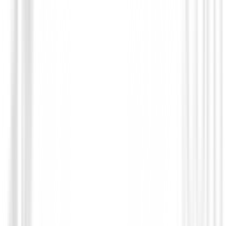
Bolsas de golf
Bolsa de Golf Ogio All Elements Silencer
Paradise
428,99 €
368,99 €