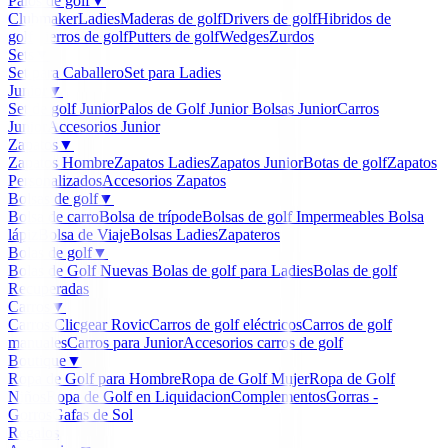
Palos de golf
▼
Clubmaker
Ladies
Maderas de golf
Drivers de golf
Hibridos de
golf
Hierros de golf
Putters de golf
Wedges
Zurdos
Sets
▼
Set para Caballero
Set para Ladies
Junior
▼
Set de golf Junior
Palos de Golf Junior
Bolsas Junior
Carros
Junior
Accesorios Junior
Zapatos
▼
Zapatos Hombre
Zapatos Ladies
Zapatos Junior
Botas de golf
Zapatos
Personalizados
Accesorios Zapatos
Bolsas de golf
▼
Bolsa de carro
Bolsa de trípode
Bolsas de golf Impermeables
Bolsa
lápiz
Bolsa de Viaje
Bolsas Ladies
Zapateros
Bolas de golf
▼
Bolas de Golf Nuevas
Bolas de golf para Ladies
Bolas de golf
Recuperadas
Carros
▼
Carros Clicgear Rovic
Carros de golf eléctricos
Carros de golf
manuales
Carros para Junior
Accesorios carros de golf
Boutique
▼
Ropa de Golf para Hombre
Ropa de Golf Mujer
Ropa de Golf
Niños
Ropa de Golf en Liquidacion
Complementos
Gorras -
Gorros
Gafas de Sol
Regalos