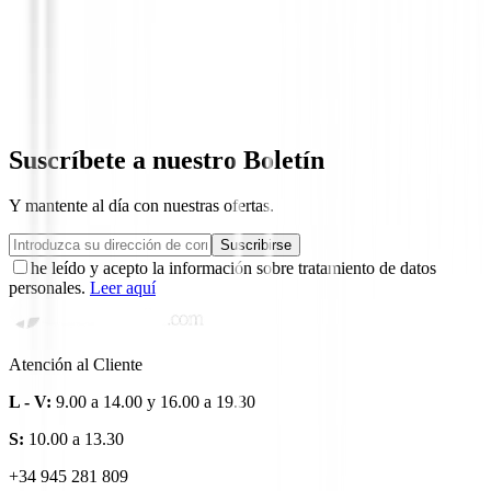
Bolsas de golf
Bolsa de Golf Pig Pioneer Blue Slate/Blac
325,01 €
279,00 €
Suscríbete a nuestro Boletín
Y mantente al día con nuestras ofertas.
Suscribirse
he leído y acepto la información sobre tratamiento de datos
personales.
Leer aquí
Atención al Cliente
L - V:
9.00 a 14.00 y 16.00 a 19.30
S:
10.00 a 13.30
+34 945 281 809