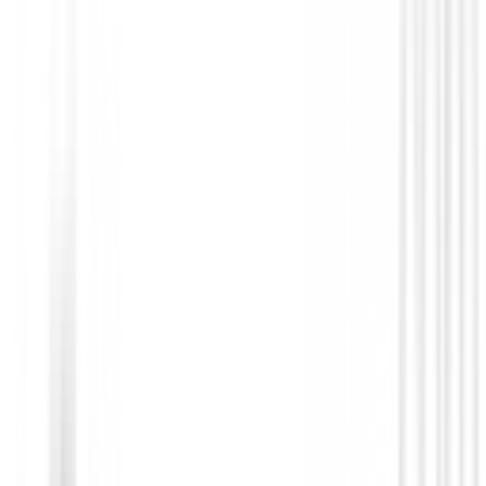
Bolsa de Golf Pig Hoofer 14 Navy/Grey
310,00 €
265,95 €