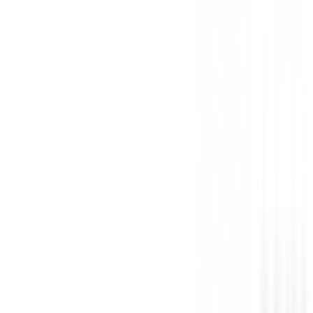
También te puede interesar