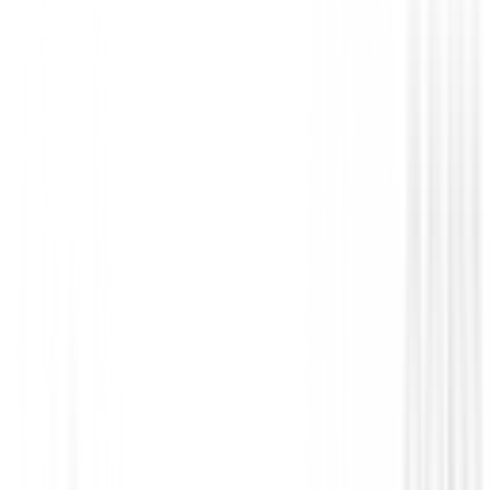
Bolsas de golf