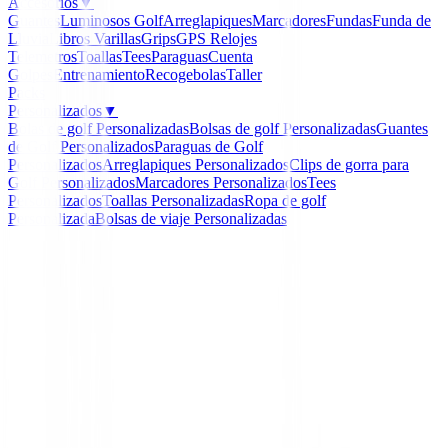
Accesorios
▼
Guantes
Luminosos Golf
Arreglapiques
Marcadores
Fundas
Funda de
Lluvia
Libros
Varillas
Grips
GPS Relojes
Telemetros
Toallas
Tees
Paraguas
Cuenta
Golpes
Entrenamiento
Recogebolas
Taller
Packs
Personalizados
▼
Bolas de golf Personalizadas
Bolsas de golf Personalizadas
Guantes
de Golf Personalizados
Paraguas de Golf
Personalizados
Arreglapiques Personalizados
Clips de gorra para
Golf Personalizados
Marcadores Personalizados
Tees
Personalizados
Toallas Personalizadas
Ropa de golf
Personalizada
Bolsas de viaje Personalizadas
Inicio
/
Bolsas de golf
/
Bolsa Ping Traverse Negra/ Bla
-
16
%
Ping
Bolsa Ping Traverse Neg
Blanca 2025