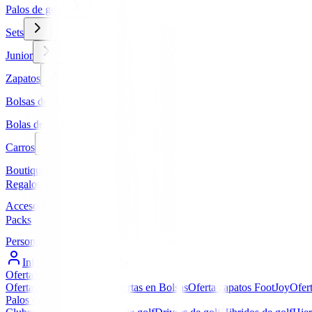
Palos de golf
Sets
Junior
Zapatos
Bolsas de golf
Bolas de golf
Carros
Boutique
Regalos
Accesorios
Packs
Personalizados
Iniciar Sesión / Registro
Ofertas
▼
Ofertas en Palos de golf
Ofertas en Bolsas
Oferta zapatos FootJoy
Ofer
Palos de golf
▼