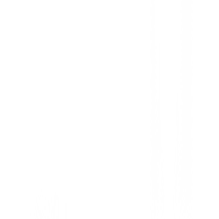
me puede gustar más. Tiene muchísimo espacio para almacenaje y está mu
as, tees y guantes. Tiene Velcro para dejar pegado el guante mientras j
 más, uno de ellos forrado. Si se ensuciase el color blanco, con un pañ
 producto.