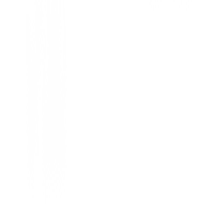
 Bag - Rust Mosaic