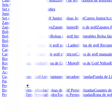
Clubmaker
Ladies
Maderas de golf
Drivers de golf
Hibridos de golf
Hier
Sets
▼
Set para Caballero
Set para Ladies
Junior
▼
Set de golf Junior
Palos de Golf Junior
Bolsas Junior
Carros Junior
Acc
Zapatos
▼
Zapatos Hombre
Zapatos Ladies
Zapatos Junior
Botas de golf
Zapatos P
Bolsas de golf
▼
Bolsa de carro
Bolsa de trípode
Bolsas de golf Impermeables
Bolsa láp
Bolas de golf
▼
Bolas de Golf Nuevas
Bolas de golf para Ladies
Bolas de golf Recup
Carros
▼
Carros Clicgear Rovic
Carros de golf eléctricos
Carros de golf manual
Boutique
▼
Ropa de Golf para Hombre
Ropa de Golf Mujer
Ropa de Golf Niños
R
Regalos
Accesorios
▼
Guantes
Luminosos Golf
Arreglapiques
Marcadores
Fundas
Funda de L
Packs
Personalizados
▼
Bolas de golf Personalizadas
Bolsas de golf Personalizadas
Guantes de
Personalizados
Tees Personalizados
Toallas Personalizadas
Ropa de gol
Inicio
/
Bolsa de carro
/
Bolsa Ping Traverse Navy/Whit
-
20
%