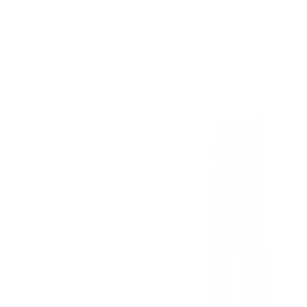
vy/White/Red