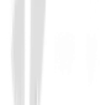
Bolsa de carro
PING Pioneer Limited Edition Golf Cart