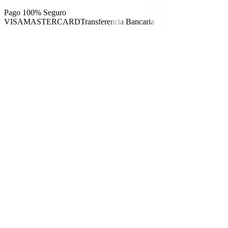
Pago 100% Seguro
VISA
MASTERCARD
Transferencia Bancaria