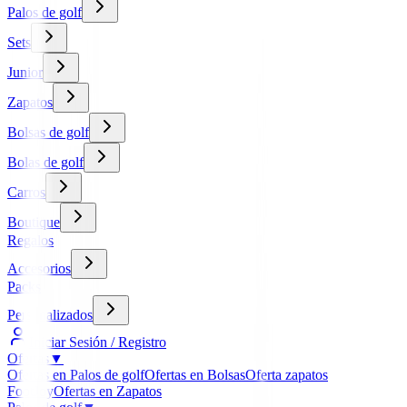
Palos de golf
Sets
Junior
Zapatos
Bolsas de golf
Bolas de golf
Carros
Boutique
Regalos
Accesorios
Packs
Personalizados
Iniciar Sesión / Registro
Ofertas
▼
Ofertas en Palos de golf
Ofertas en Bolsas
Oferta zapatos
FootJoy
Ofertas en Zapatos