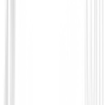
Bolsa lápiz
Bolsa Vessel Pencil Stand Bag Negra
329,00 €