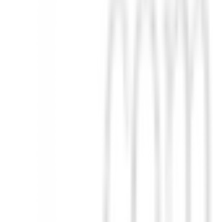
or y equípa a los futuros campeones con la mejor calidad!