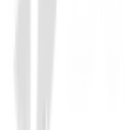
Bolsas Junior
Bolsa Ping Hoofer Prodi G Small Junior
189,99 €
175,00 €