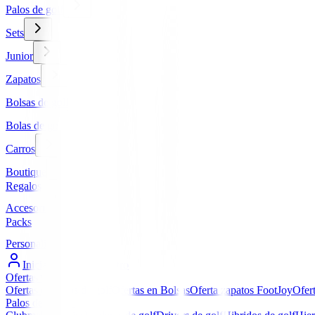
Palos de golf
Sets
Junior
Zapatos
Bolsas de golf
Bolas de golf
Carros
Boutique
Regalos
Accesorios
Packs
Personalizados
Iniciar Sesión / Registro
Ofertas
▼
Ofertas en Palos de golf
Ofertas en Bolsas
Oferta zapatos FootJoy
Ofer
Palos de golf
▼