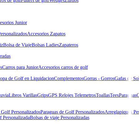
ros de golf
Putters de golf
Wedges
Zurdos
esorios Junior
ersonalizados
Accesorios Zapatos
iz
Bolsa de Viaje
Bolsas Ladies
Zapateros
eradas
es
Carros para Junior
Accesorios carros de golf
opa de Golf en Liquidacion
Complementos
Gorras - Gorros
Gafas de So
luvia
Libros
Varillas
Grips
GPS Relojes Telemetros
Toallas
Tees
Paraguas
C
 Golf Personalizados
Paraguas de Golf Personalizados
Arreglapiques Pe
f Personalizada
Bolsas de viaje Personalizadas
rge Junior