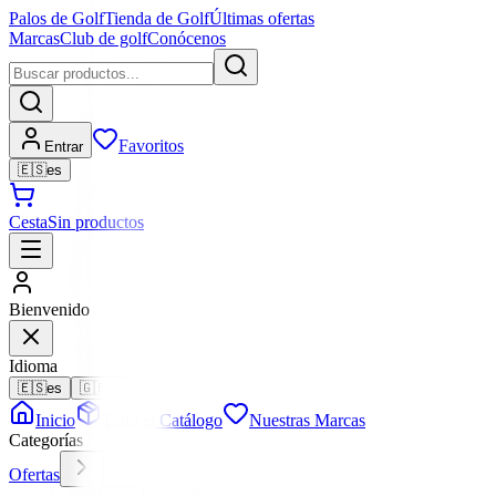
Palos de Golf
Tienda de Golf
Últimas ofertas
Marcas
Club de golf
Conócenos
Favoritos
Entrar
🇪🇸
es
Cesta
Sin productos
Bienvenido
Idioma
🇪🇸
es
🇬🇧
en
Inicio
Todo el Catálogo
Nuestras Marcas
Categorías
Ofertas