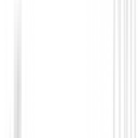
Bolsas de golf
Bolsa Motocaddy Lite-Series Negro/Lima
199,00 €