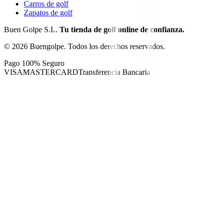
Carros de golf
Zapatos de golf
Buen Golpe S.L.
Tu tienda de golf online de confianza.
©
2026
Buengolpe.
Todos los derechos reservados.
Pago 100% Seguro
VISA
MASTERCARD
Transferencia Bancaria