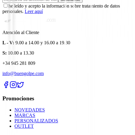
he leído y acepto la información sobre tratamiento de datos
personales.
Leer aquí
Atención al Cliente
L - V:
9.00 a 14.00 y 16.00 a 19.30
S:
10.00 a 13.30
+34 945 281 809
info@buengolpe.com
Promociones
NOVEDADES
MARCAS
PERSONALIZADOS
OUTLET