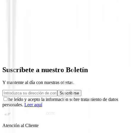
Bolsa de trípode
Bolsa de Golf PING Moonlander Grey Isl
194,99 €
Suscríbete a nuestro Boletín
Y mantente al día con nuestras ofertas.
Suscribirse
he leído y acepto la información sobre tratamiento de datos
personales.
Leer aquí
Atención al Cliente