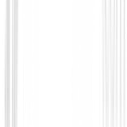
Bolsa de trípode
Bolsa de Golf Pig Hoofer Lite Lilac/Plum
260,00 €
219,95 €