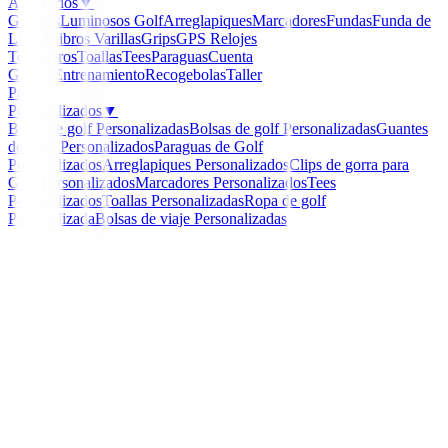
Accesorios
▼
Guantes
Luminosos Golf
Arreglapiques
Marcadores
Fundas
Funda de
Lluvia
Libros
Varillas
Grips
GPS Relojes
Telemetros
Toallas
Tees
Paraguas
Cuenta
Golpes
Entrenamiento
Recogebolas
Taller
Packs
Personalizados
▼
Bolas de golf Personalizadas
Bolsas de golf Personalizadas
Guantes
de Golf Personalizados
Paraguas de Golf
Personalizados
Arreglapiques Personalizados
Clips de gorra para
Golf Personalizados
Marcadores Personalizados
Tees
Personalizados
Toallas Personalizadas
Ropa de golf
Personalizada
Bolsas de viaje Personalizadas
Inicio
/
Bolsa de trípode
/
Bolsa Moonlander White Mr.
Ping
Bolsa Moonlander White
PING
Ref:
PINGML244B