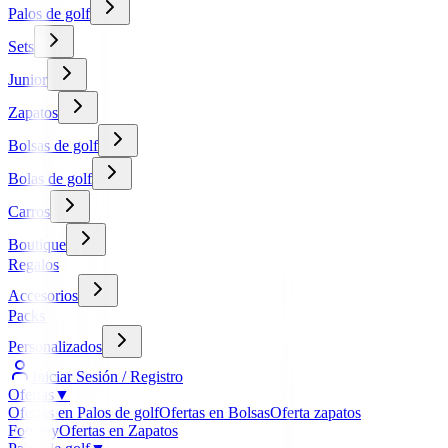
Palos de golf
Sets
Junior
Zapatos
Bolsas de golf
Bolas de golf
Carros
Boutique
Regalos
Accesorios
Packs
Personalizados
Iniciar Sesión / Registro
Ofertas
▼
Ofertas en Palos de golf
Ofertas en Bolsas
Oferta zapatos
FootJoy
Ofertas en Zapatos